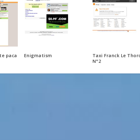
te paca
Enigmatism
Taxi Franck Le Thor
N°2