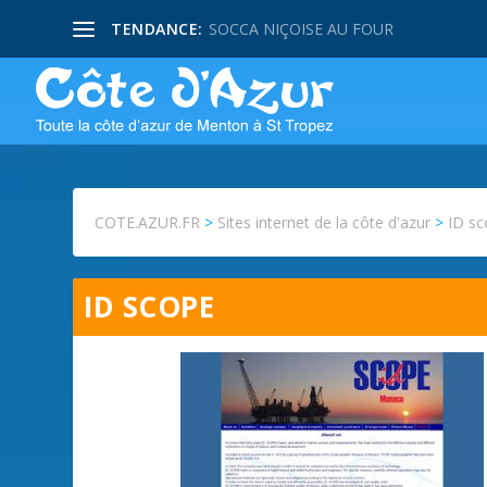
TENDANCE:
SOCCA NIÇOISE AU FOUR
COTE.AZUR.FR
>
Sites internet de la côte d'azur
>
ID s
ID SCOPE