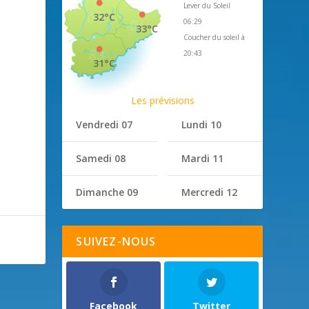
Lever du Soleil
32°C
06:29
33°C
Coucher du soleil à
20:43
31°C
Les prévisions
Vendredi 07
Lundi 10
Samedi 08
Mardi 11
Dimanche 09
Mercredi 12
SUIVEZ-NOUS
Facebook
Twitter