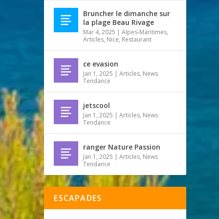
Bruncher le dimanche sur
la plage Beau Rivage
Mar 4, 2025
|
Alpes-Maritimes
,
Articles
,
Nice
,
Restaurant
ce evasion
Jan 1, 2025
|
Articles
,
News
Tendance
jetscool
Jan 1, 2025
|
Articles
,
News
Tendance
ranger Nature Passion
Jan 1, 2025
|
Articles
,
News
Tendance
ESCAPADES