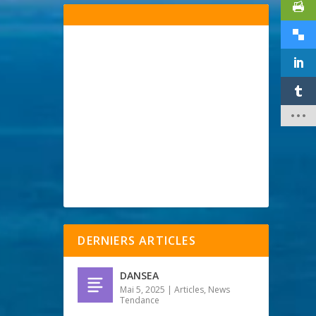
DERNIERS ARTICLES
DANSEA
Mai 5, 2025
|
Articles
,
News
Tendance