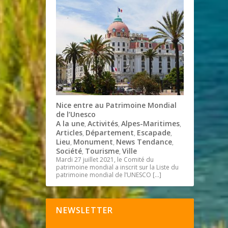
Nice entre au Patrimoine Mondial
de l’Unesco
A la une
Activités
Alpes-Maritimes
,
,
,
Articles
Département
Escapade
,
,
,
Lieu
Monument
News Tendance
,
,
,
Société
Tourisme
Ville
,
,
Mardi 27 juillet 2021, le Comité du
patrimoine mondial a inscrit sur la Liste du
patrimoine mondial de l’UNESCO
[…]
NEWSLETTER