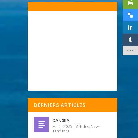
DERNIERS ARTICLES
DANSEA
Mai 5, 2025
|
Articles
,
News
Tendance