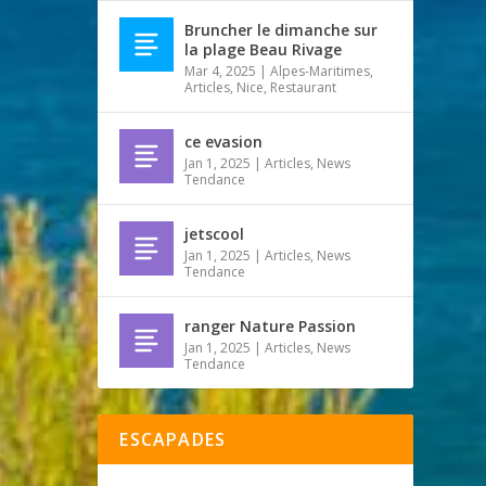
Bruncher le dimanche sur
la plage Beau Rivage
Mar 4, 2025
|
Alpes-Maritimes
,
Articles
,
Nice
,
Restaurant
ce evasion
Jan 1, 2025
|
Articles
,
News
Tendance
jetscool
Jan 1, 2025
|
Articles
,
News
Tendance
ranger Nature Passion
Jan 1, 2025
|
Articles
,
News
Tendance
ESCAPADES