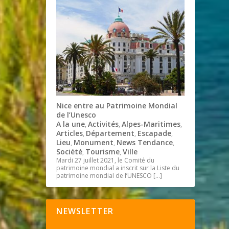
Nice entre au Patrimoine Mondial
de l’Unesco
A la une
Activités
Alpes-Maritimes
,
,
,
Articles
Département
Escapade
,
,
,
Lieu
Monument
News Tendance
,
,
,
Société
Tourisme
Ville
,
,
Mardi 27 juillet 2021, le Comité du
patrimoine mondial a inscrit sur la Liste du
patrimoine mondial de l’UNESCO
[…]
NEWSLETTER