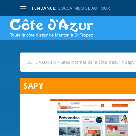
TENDANCE:
SOCCA NIÇOISE AU FOUR
COTE.AZUR.FR
>
Sites internet de la côte d'azur
>
Sapy
SAPY