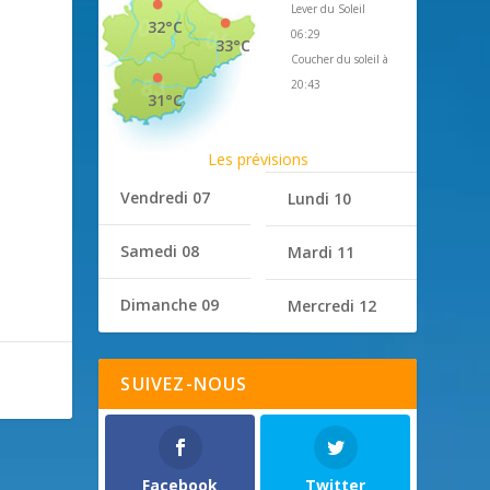
Lever du Soleil
32°C
06:29
33°C
Coucher du soleil à
20:43
31°C
Les prévisions
Vendredi 07
Lundi 10
Samedi 08
Mardi 11
Dimanche 09
Mercredi 12
SUIVEZ-NOUS
Facebook
Twitter