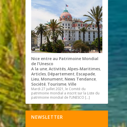
Nice entre au Patrimoine Mondial
de l’Unesco
A la une
Activités
Alpes-Maritimes
,
,
,
Articles
Département
Escapade
,
,
,
Lieu
Monument
News Tendance
,
,
,
Société
Tourisme
Ville
,
,
Mardi 27 juillet 2021, le Comité du
patrimoine mondial a inscrit sur la Liste du
patrimoine mondial de l’UNESCO
[…]
NEWSLETTER