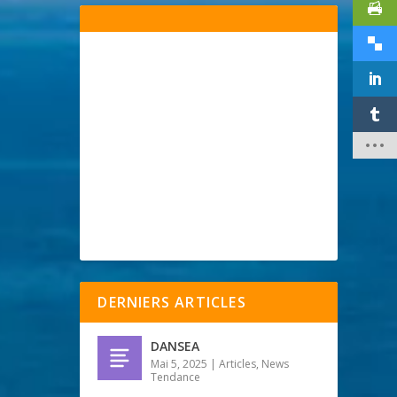
DERNIERS ARTICLES
DANSEA
Mai 5, 2025
|
Articles
,
News
Tendance