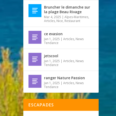
Bruncher le dimanche sur
la plage Beau Rivage
Mar 4, 2025
|
Alpes-Maritimes
,
Articles
,
Nice
,
Restaurant
ce evasion
Jan 1, 2025
|
Articles
,
News
Tendance
jetscool
Jan 1, 2025
|
Articles
,
News
Tendance
ranger Nature Passion
Jan 1, 2025
|
Articles
,
News
Tendance
ESCAPADES