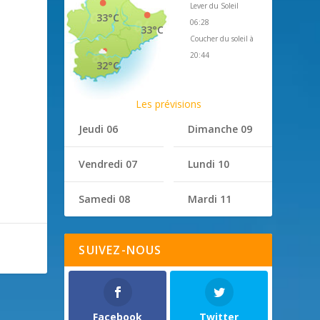
Lever du Soleil
33°C
06:28
33°C
Coucher du soleil à
20:44
32°C
Les prévisions
Jeudi 06
Dimanche 09
Vendredi 07
Lundi 10
Samedi 08
Mardi 11
SUIVEZ-NOUS
Facebook
Twitter