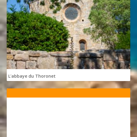
L'abbaye du Thoronet