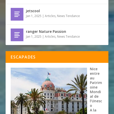
jetscool
Jan 1, 2025
|
Articles
,
News Tendance
ranger Nature Passion
Jan 1, 2025
|
Articles
,
News Tendance
ESCAPADES
Nice
entre
au
Patrim
oine
Mondi
al de
l’Unesc
o
A la