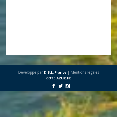
Développé par
| Mentions légales
D.B.L. France
COTE.AZUR.FR