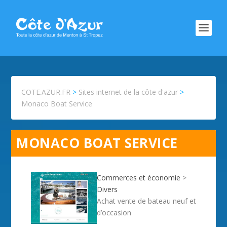
COTE.AZUR.FR
>
Sites internet de la côte d'azur
>
Monaco Boat Service
MONACO BOAT SERVICE
Commerces et économie
>
Divers
Achat vente de bateau neuf et
d’occasion