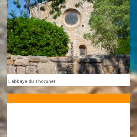
L'abbaye du Thoronet