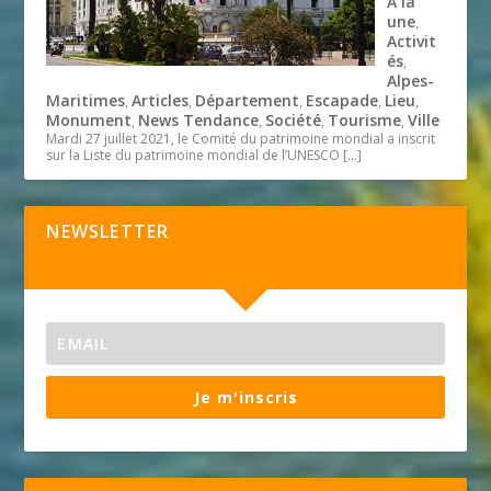
A la
une
,
Activit
és
,
Alpes-
Maritimes
Articles
Département
Escapade
Lieu
,
,
,
,
,
Monument
News Tendance
Société
Tourisme
Ville
,
,
,
,
Mardi 27 juillet 2021, le Comité du patrimoine mondial a inscrit
sur la Liste du patrimoine mondial de l’UNESCO
[…]
NEWSLETTER
Je m'inscris