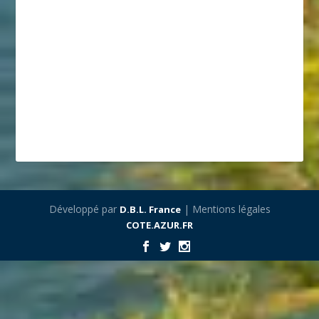
Développé par
| Mentions légales
D.B.L. France
COTE.AZUR.FR