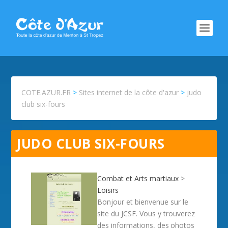
COTE.AZUR.FR
>
Sites internet de la côte d'azur
>
judo
club six-fours
JUDO CLUB SIX-FOURS
Combat et Arts martiaux
>
Loisirs
Bonjour et bienvenue sur le
site du JCSF. Vous y trouverez
des informations, des photos