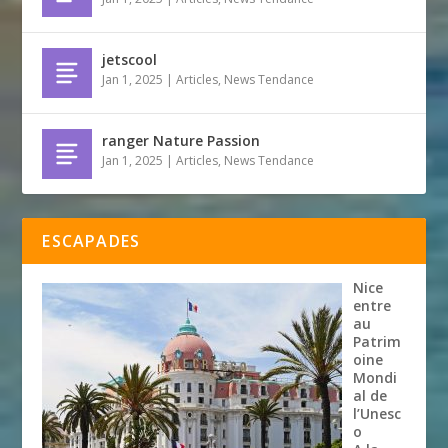
jetscool
Jan 1, 2025
|
Articles
,
News Tendance
ranger Nature Passion
Jan 1, 2025
|
Articles
,
News Tendance
ESCAPADES
Nice
entre
au
Patrim
oine
Mondi
al de
l’Unesc
o