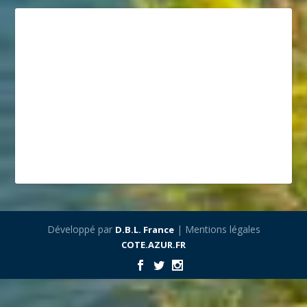
Développé par
| Mentions légales
D.B.L. France
COTE.AZUR.FR