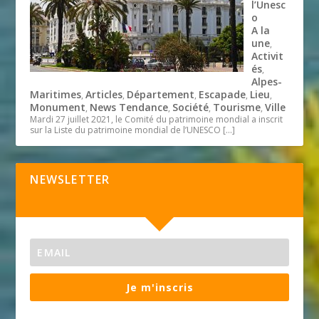
l’Unesc
o
A la
une
,
Activit
és
,
Alpes-
Maritimes
Articles
Département
Escapade
Lieu
,
,
,
,
,
Monument
News Tendance
Société
Tourisme
Ville
,
,
,
,
Mardi 27 juillet 2021, le Comité du patrimoine mondial a inscrit
sur la Liste du patrimoine mondial de l’UNESCO
[…]
NEWSLETTER
Je m'inscris