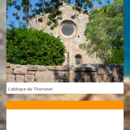
L'abbaye du Thoronet