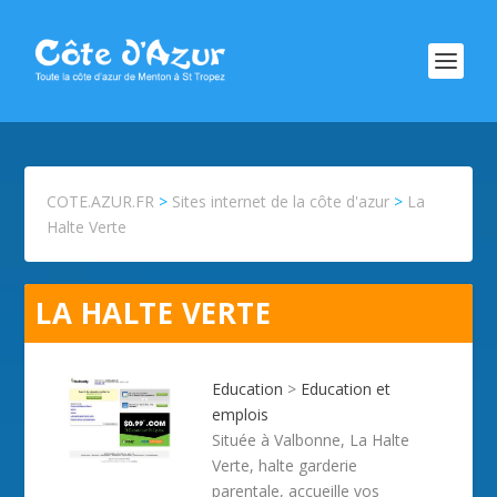
COTE.AZUR.FR
>
Sites internet de la côte d'azur
>
La
Halte Verte
LA HALTE VERTE
Education
>
Education et
emplois
Située à Valbonne, La Halte
Verte, halte garderie
parentale, accueille vos