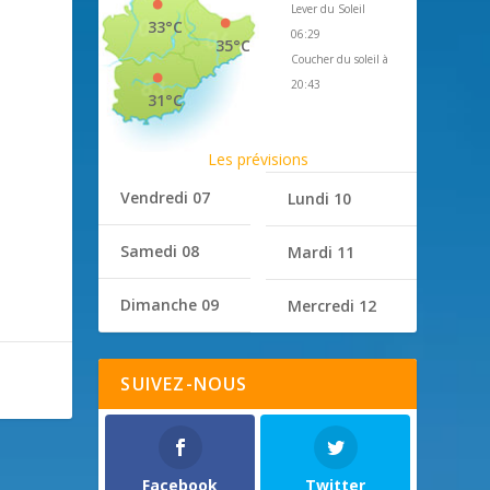
Lever du Soleil
33°C
06:29
35°C
Coucher du soleil à
20:43
31°C
Les prévisions
Vendredi 07
Lundi 10
Samedi 08
Mardi 11
Dimanche 09
Mercredi 12
SUIVEZ-NOUS
Facebook
Twitter