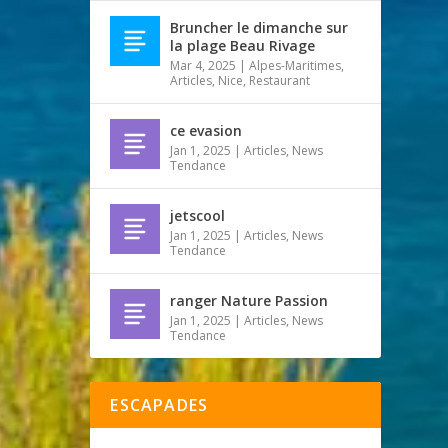
Bruncher le dimanche sur
la plage Beau Rivage
Mar 4, 2025
|
Alpes-Maritimes
,
Articles
,
Nice
,
Restaurant
ce evasion
Jan 1, 2025
|
Articles
,
News
Tendance
jetscool
Jan 1, 2025
|
Articles
,
News
Tendance
ranger Nature Passion
Jan 1, 2025
|
Articles
,
News
Tendance
ESCAPADES