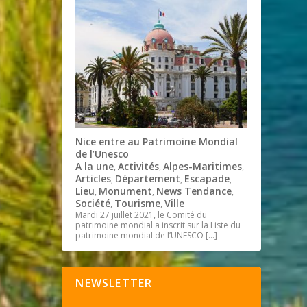
Nice entre au Patrimoine Mondial
de l’Unesco
A la une
Activités
Alpes-Maritimes
,
,
,
Articles
Département
Escapade
,
,
,
Lieu
Monument
News Tendance
,
,
,
Société
Tourisme
Ville
,
,
Mardi 27 juillet 2021, le Comité du
patrimoine mondial a inscrit sur la Liste du
patrimoine mondial de l’UNESCO
[…]
NEWSLETTER