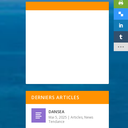
DERNIERS ARTICLES
DANSEA
Mai 5, 2025
|
Articles
,
News
Tendance