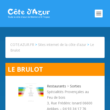
COTE.AZUR.FR
>
Sites internet de la côte d'azur
>
Le
Brulot
LE BRULOT
Restaurants
>
Sorties
Spécialités Provençales au
Feu de bois
3, Rue Frédéric Isnard 06600
Antibes – 04 93 34 17 76