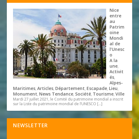
Nice
entre
au
Patrim
oine
Mondi
al de
l’Unesc
o
A la
une
,
Activit
és
,
Alpes-
Maritimes
Articles
Département
Escapade
Lieu
,
,
,
,
,
Monument
News Tendance
Société
Tourisme
Ville
,
,
,
,
Mardi 27 juillet 2021, le Comité du patrimoine mondial a inscrit
sur la Liste du patrimoine mondial de l’UNESCO
[…]
NEWSLETTER