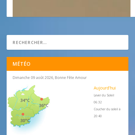
Espuma
MÉTÉO
Dimanche 09 août 2026, Bonne Fête Amour
Aujourd'hui
Lever du Soleil
34°C
06:32
36°C
Coucher du soleil à
20:40
30°C