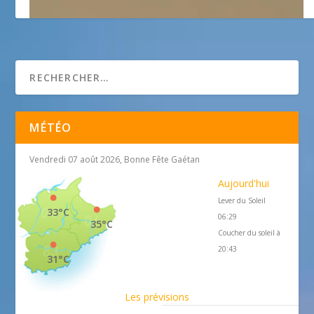
Espuma
MÉTÉO
Vendredi 07 août 2026, Bonne Fête Gaétan
Aujourd'hui
Lever du Soleil
33°C
06:29
35°C
Coucher du soleil à
20:43
31°C
Les prévisions