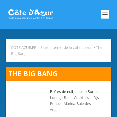
COTE.AZUR.FR
>
Sites internet de la côte d'azur
>
The
Big Bang
THE BIG BANG
Boîtes de nuit, pubs
>
Sorties
Lounge Bar – Cocktails – DJs
Port de Marina Baie des
Anges