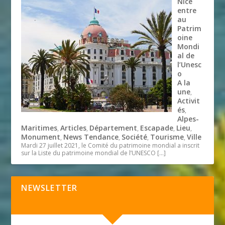
Nice
entre
au
Patrim
oine
Mondi
al de
l’Unesc
o
A la
une
,
Activit
és
,
Alpes-
Maritimes
Articles
Département
Escapade
Lieu
,
,
,
,
,
Monument
News Tendance
Société
Tourisme
Ville
,
,
,
,
Mardi 27 juillet 2021, le Comité du patrimoine mondial a inscrit
sur la Liste du patrimoine mondial de l’UNESCO
[…]
NEWSLETTER