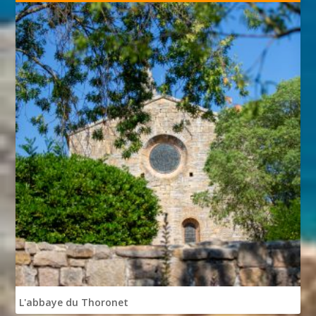
L'abbaye du Thoronet