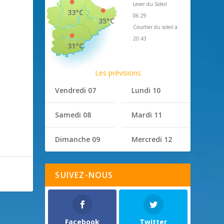
Lever du Soleil
33°C
06:29
35°C
Coucher du soleil à
20:43
31°C
Les prévisions
Vendredi 07
Lundi 10
Samedi 08
Mardi 11
Dimanche 09
Mercredi 12
SUIVEZ-NOUS
Facebook
Twitter