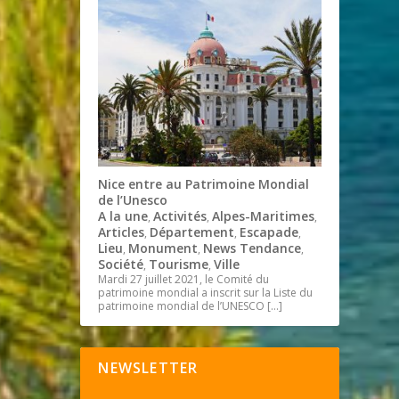
Nice entre au Patrimoine Mondial
de l’Unesco
A la une
Activités
Alpes-Maritimes
,
,
,
Articles
Département
Escapade
,
,
,
Lieu
Monument
News Tendance
,
,
,
Société
Tourisme
Ville
,
,
Mardi 27 juillet 2021, le Comité du
patrimoine mondial a inscrit sur la Liste du
patrimoine mondial de l’UNESCO
[…]
NEWSLETTER