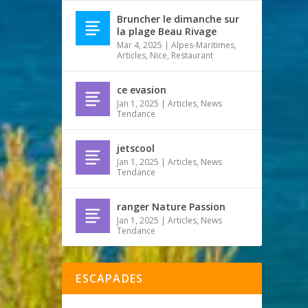
Bruncher le dimanche sur
la plage Beau Rivage
Mar 4, 2025
|
Alpes-Maritimes
,
Articles
,
Nice
,
Restaurant
ce evasion
Jan 1, 2025
|
Articles
,
News
Tendance
jetscool
Jan 1, 2025
|
Articles
,
News
Tendance
ranger Nature Passion
Jan 1, 2025
|
Articles
,
News
Tendance
ESCAPADES