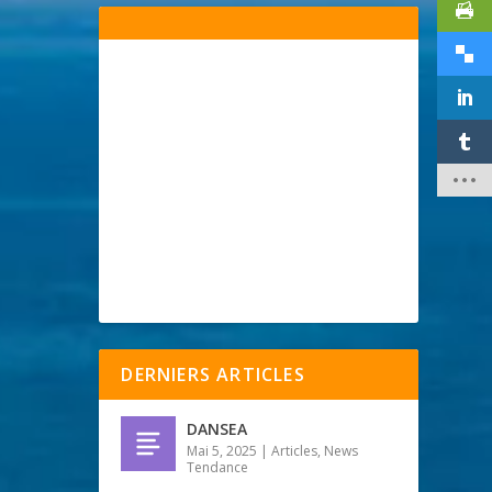
DERNIERS ARTICLES
DANSEA
Mai 5, 2025
|
Articles
,
News
Tendance