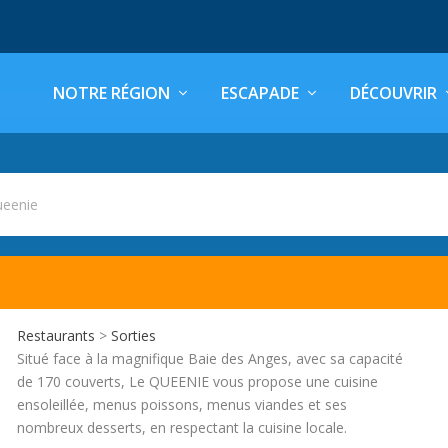
NOTRE RÉGION
ESCAPADE
DÉCOUVRIR
ueenie
Restaurants
>
Sorties
Situé face à la magnifique Baie des Anges, avec sa capacité
de 170 couverts, Le QUEENIE vous propose une cuisine
ensoleillée, menus poissons, menus viandes et ses
nombreux desserts, en respectant la cuisine locale.