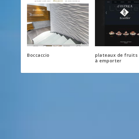
Boccaccio
plateaux de fruits
à emporter