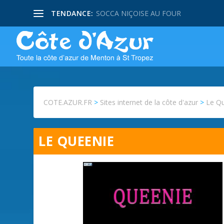
TENDANCE:
SOCCA NIÇOISE AU FOUR
COTE.AZUR.FR
>
Sites internet de la côte d'azur
>
Le Q
LE QUEENIE