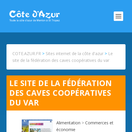
COTE.AZUR.FR
>
Sites internet de la côte d'azur
>
Le
site de la fédération des caves coopératives du var
LE SITE DE LA FÉDÉRATION
DES CAVES COOPÉRATIVES
DU VAR
Alimentation
>
Commerces et
économie