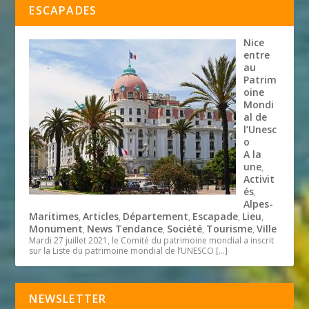
ESCAPADES
Nice
entre
au
Patrim
oine
Mondi
al de
l’Unesc
o
A la
une
,
Activit
és
,
Alpes-
Maritimes
Articles
Département
Escapade
Lieu
,
,
,
,
,
Monument
News Tendance
Société
Tourisme
Ville
,
,
,
,
Mardi 27 juillet 2021, le Comité du patrimoine mondial a inscrit
sur la Liste du patrimoine mondial de l’UNESCO
[…]
NEWSLETTER