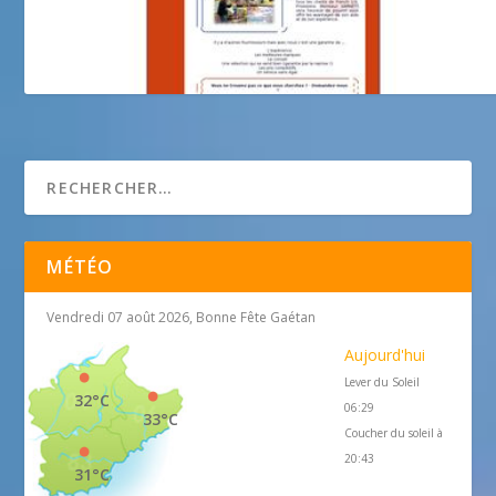
French Uk Provisions : English Grocery on the Riviera
MÉTÉO
Vendredi 07 août 2026, Bonne Fête Gaétan
Aujourd'hui
Lever du Soleil
32°C
06:29
33°C
Coucher du soleil à
20:43
31°C