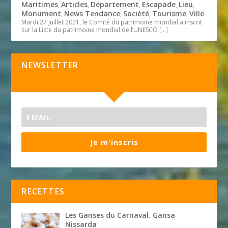
Maritimes
Articles
Département
Escapade
Lieu
,
,
,
,
,
Monument
News Tendance
Société
Tourisme
Ville
,
,
,
,
Mardi 27 juillet 2021, le Comité du patrimoine mondial a inscrit
sur la Liste du patrimoine mondial de l’UNESCO
[…]
NEWSLETTER
Je m'inscris
RECETTES
Les Ganses du Carnaval. Gansa
Nissarda