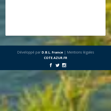
Développé par
| Mentions légales
D.B.L. France
COTE.AZUR.FR