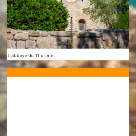
L'abbaye du Thoronet