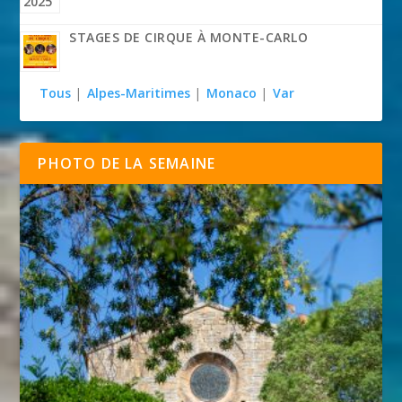
STAGES DE CIRQUE À MONTE-CARLO
Tous
|
Alpes-Maritimes
|
Monaco
|
Var
PHOTO DE LA SEMAINE