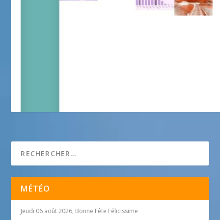
Catherine Beneaux : artiste peintre sculptrice
MÉTÉO
Jeudi 06 août 2026, Bonne Fête Félicissime