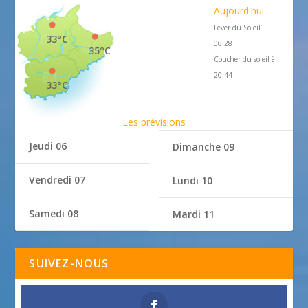
Aujourd'hui
Lever du Soleil
33°C
06:28
35°C
Coucher du soleil à
20:44
33°C
Les prévisions
Jeudi 06
Dimanche 09
Vendredi 07
Lundi 10
Samedi 08
Mardi 11
SUIVEZ-NOUS