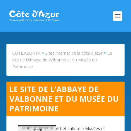
COTE.AZUR.FR
>
Sites internet de la côte d'azur
>
Le
site de l’Abbaye de Valbonne et du Musée du
Patrimoine
LE SITE DE L’ABBAYE DE
VALBONNE ET DU MUSÉE DU
PATRIMOINE
Art et culture
>
Musées et