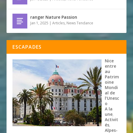
ranger Nature Passion
Jan 1, 2025
|
Articles
,
News Tendance
ESCAPADES
Nice
entre
au
Patrim
oine
Mondi
al de
l’Unesc
o
A la
une
,
Activit
és
,
Alpes-