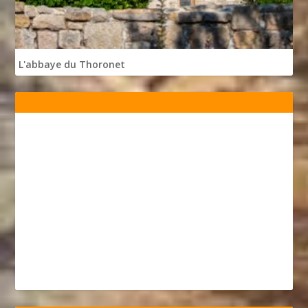
L'abbaye du Thoronet