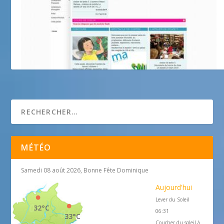
Librairie Jean Jaurès
MÉTÉO
Samedi 08 août 2026, Bonne Fête Dominique
Aujourd'hui
Lever du Soleil
32°C
06:31
33°C
Coucher du soleil à