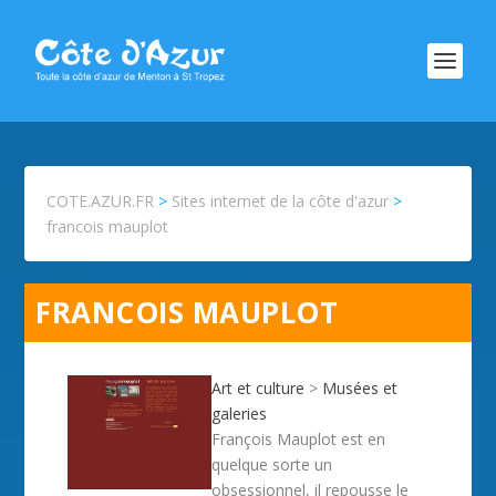
COTE.AZUR.FR
>
Sites internet de la côte d'azur
>
francois mauplot
FRANCOIS MAUPLOT
Art et culture
>
Musées et
galeries
François Mauplot est en
quelque sorte un
obsessionnel, il repousse le