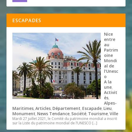
ESCAPADES
Nice
entre
au
Patrim
oine
Mondi
al de
l’Unesc
o
A la
une
,
Activit
és
,
Alpes-
Maritimes
Articles
Département
Escapade
Lieu
,
,
,
,
,
Monument
News Tendance
Société
Tourisme
Ville
,
,
,
,
Mardi 27 juillet 2021, le Comité du patrimoine mondial a inscrit
sur la Liste du patrimoine mondial de l’UNESCO
[…]