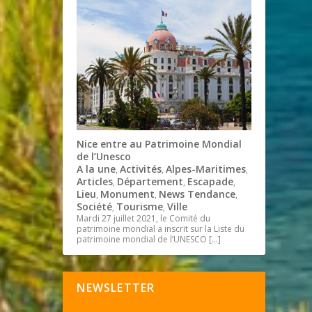
Nice entre au Patrimoine Mondial
de l’Unesco
A la une
Activités
Alpes-Maritimes
,
,
,
Articles
Département
Escapade
,
,
,
Lieu
Monument
News Tendance
,
,
,
Société
Tourisme
Ville
,
,
Mardi 27 juillet 2021, le Comité du
patrimoine mondial a inscrit sur la Liste du
patrimoine mondial de l’UNESCO
[…]
NEWSLETTER