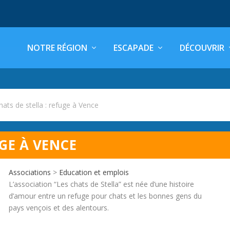
NOTRE RÉGION
ESCAPADE
DÉCOUVRIR
hats de stella : refuge à Vence
UGE À VENCE
Associations
>
Education et emplois
L’association “Les chats de Stella” est née d’une histoire
d’amour entre un refuge pour chats et les bonnes gens du
pays vençois et des alentours.