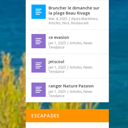
Bruncher le dimanche sur
la plage Beau Rivage
Mar 4, 2025
|
Alpes-Maritimes
,
Articles
,
Nice
,
Restaurant
ce evasion
Jan 1, 2025
|
Articles
,
News
Tendance
jetscool
Jan 1, 2025
|
Articles
,
News
Tendance
ranger Nature Passion
Jan 1, 2025
|
Articles
,
News
Tendance
ESCAPADES