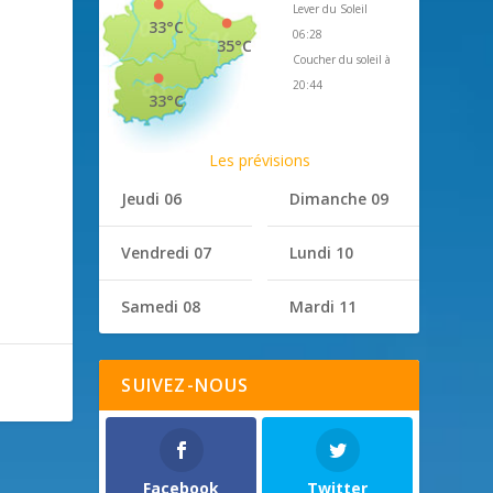
Lever du Soleil
33°C
06:28
35°C
Coucher du soleil à
20:44
33°C
Les prévisions
Jeudi 06
Dimanche 09
Vendredi 07
Lundi 10
Samedi 08
Mardi 11
SUIVEZ-NOUS
Facebook
Twitter