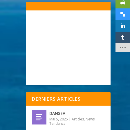
DERNIERS ARTICLES
DANSEA
Mai 5, 2025
|
Articles
,
News
Tendance