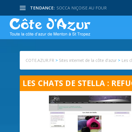
TENDANCE:
PISSALADIERE NIÇOISE
COTE.AZUR.FR
>
Sites internet de la côte d'azur
>
Les c
LES CHATS DE STELLA : REF