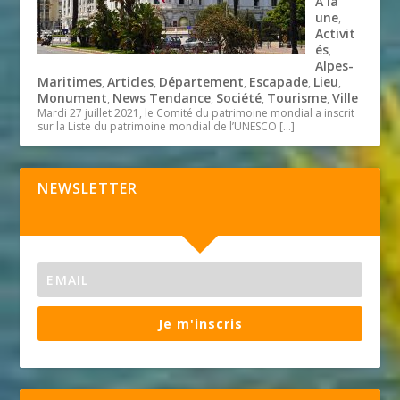
A la
une
,
Activit
és
,
Alpes-
Maritimes
Articles
Département
Escapade
Lieu
,
,
,
,
,
Monument
News Tendance
Société
Tourisme
Ville
,
,
,
,
Mardi 27 juillet 2021, le Comité du patrimoine mondial a inscrit
sur la Liste du patrimoine mondial de l’UNESCO
[…]
NEWSLETTER
Je m'inscris