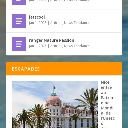
jetscool
Jan 1, 2025
|
Articles
,
News Tendance
ranger Nature Passion
Jan 1, 2025
|
Articles
,
News Tendance
ESCAPADES
Nice
entre
au
Patrim
oine
Mondi
al de
l’Unesc
o