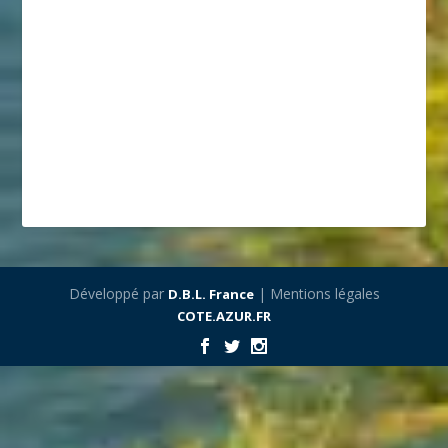
Développé par
| Mentions légales
D.B.L. France
COTE.AZUR.FR