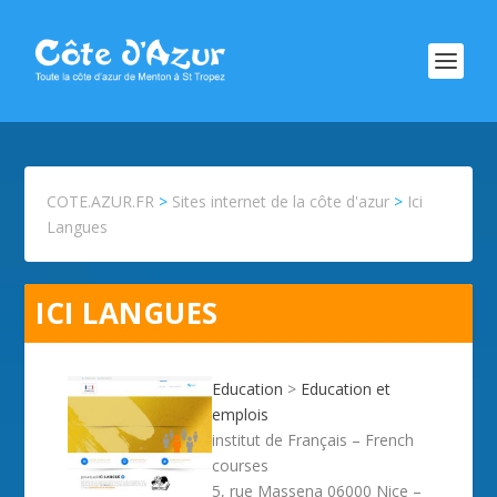
COTE.AZUR.FR
>
Sites internet de la côte d'azur
>
Ici
Langues
ICI LANGUES
Education
>
Education et
emplois
institut de Français – French
courses
5, rue Massena 06000 Nice –