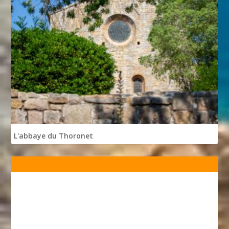
L'abbaye du Thoronet