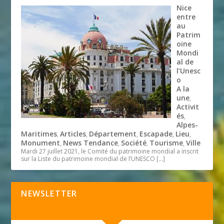
Nice
entre
au
Patrim
oine
Mondi
al de
l’Unesc
o
A la
une
,
Activit
és
,
Alpes-
Maritimes
Articles
Département
Escapade
Lieu
,
,
,
,
,
Monument
News Tendance
Société
Tourisme
Ville
,
,
,
,
Mardi 27 juillet 2021, le Comité du patrimoine mondial a inscrit
sur la Liste du patrimoine mondial de l’UNESCO
[…]
NEWSLETTER