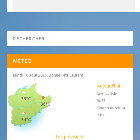
Idespace Communication
MÉTÉO
Lundi 10 août 2026, Bonne Fête Laurent
Aujourd'hui
Lever du Soleil
33°C
06:33
36°C
Coucher du soleil à
20:39
34°C
Les prévisions