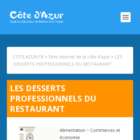
COTE.AZUR.FR
>
Sites internet de la côte d'azur
>
LES
DESSERTS PROFESSIONNELS DU RESTAURANT
LES DESSERTS
PROFESSIONNELS DU
RESTAURANT
Alimentation
>
Commerces et
économie