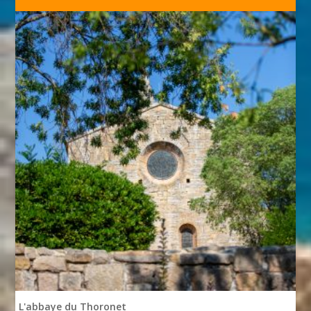
L'abbaye du Thoronet