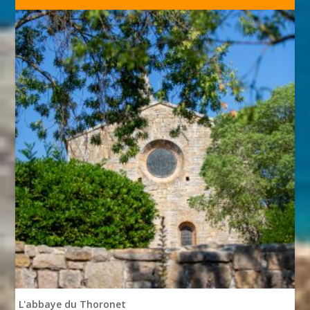
L'abbaye du Thoronet