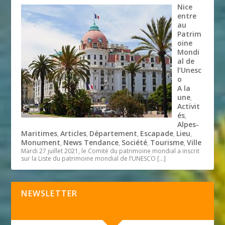
Nice
entre
au
Patrim
oine
Mondi
al de
l’Unesc
o
A la
une
,
Activit
és
,
Alpes-
Maritimes
Articles
Département
Escapade
Lieu
,
,
,
,
,
Monument
News Tendance
Société
Tourisme
Ville
,
,
,
,
Mardi 27 juillet 2021, le Comité du patrimoine mondial a inscrit
sur la Liste du patrimoine mondial de l’UNESCO
[…]
NEWSLETTER