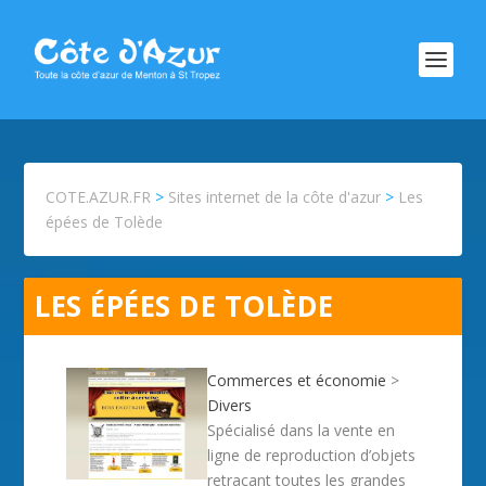
COTE.AZUR.FR
>
Sites internet de la côte d'azur
>
Les
épées de Tolède
LES ÉPÉES DE TOLÈDE
Commerces et économie
>
Divers
Spécialisé dans la vente en
ligne de reproduction d’objets
retraçant toutes les grandes