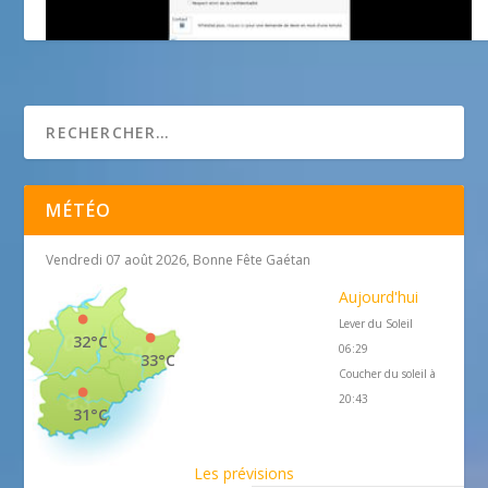
Un écrivain public à votre service
MÉTÉO
Vendredi 07 août 2026, Bonne Fête Gaétan
Aujourd'hui
Lever du Soleil
32°C
06:29
33°C
Coucher du soleil à
20:43
31°C
Les prévisions