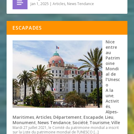
Jan 1, 2025
|
Articles
,
News Tendance
ESCAPADES
Nice
entre
au
Patrim
oine
Mondi
al de
l’Unesc
o
A la
une
,
Activit
és
,
Alpes-
Maritimes
Articles
Département
Escapade
Lieu
,
,
,
,
,
Monument
News Tendance
Société
Tourisme
Ville
,
,
,
,
Mardi 27 juillet 2021, le Comité du patrimoine mondial a inscrit
sur la Liste du patrimoine mondial de l’UNESCO
[…]