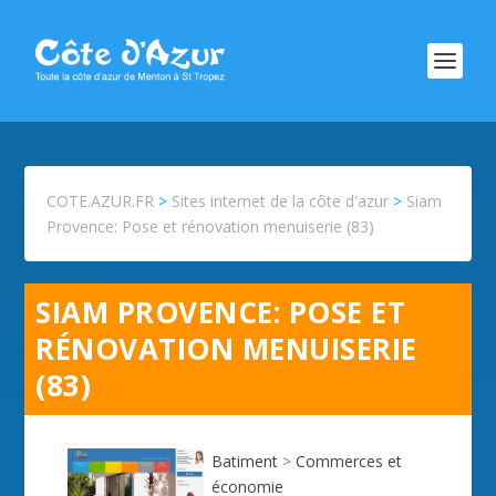
COTE.AZUR.FR
>
Sites internet de la côte d'azur
>
Siam
Provence: Pose et rénovation menuiserie (83)
SIAM PROVENCE: POSE ET
RÉNOVATION MENUISERIE
(83)
Batiment
>
Commerces et
économie