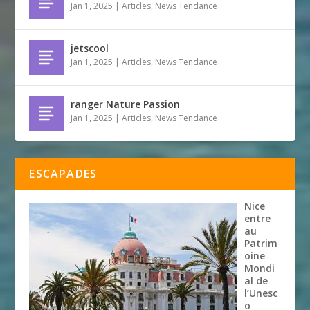
Jan 1, 2025
|
Articles
,
News Tendance
jetscool
Jan 1, 2025
|
Articles
,
News Tendance
ranger Nature Passion
Jan 1, 2025
|
Articles
,
News Tendance
ESCAPADES
Nice
entre
au
Patrim
oine
Mondi
al de
l’Unesc
o