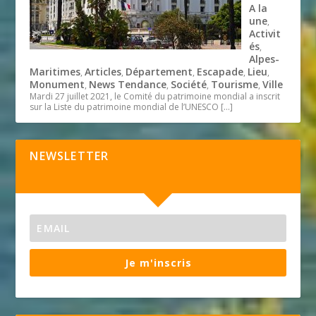
A la
une
,
Activit
és
,
Alpes-
Maritimes
Articles
Département
Escapade
Lieu
,
,
,
,
,
Monument
News Tendance
Société
Tourisme
Ville
,
,
,
,
Mardi 27 juillet 2021, le Comité du patrimoine mondial a inscrit
sur la Liste du patrimoine mondial de l’UNESCO
[…]
NEWSLETTER
Je m'inscris