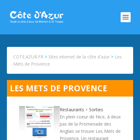
COTE.AZUR.FR
>
Sites internet de la côte d'azur
>
Les
Mets de Provence
LES METS DE PROVENCE
Restaurants
>
Sorties
En plein coeur de Nice, à deux
pas de la Promenade des
Anglais se trouve Les Mets de
Provence. Un restaurant