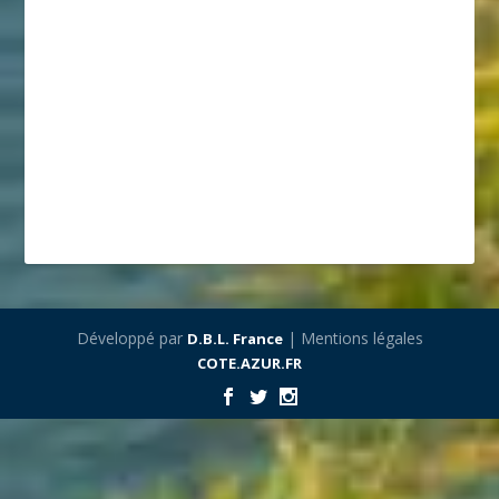
Développé par
| Mentions légales
D.B.L. France
COTE.AZUR.FR