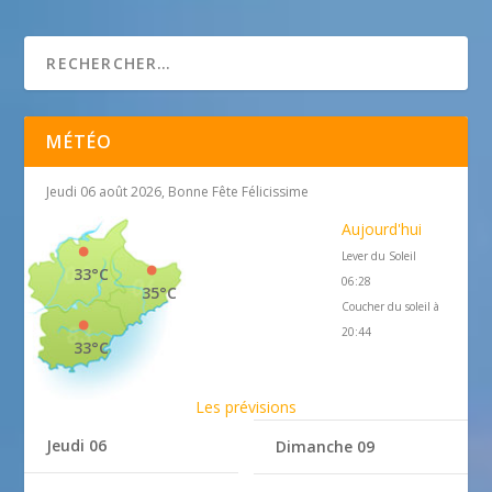
Lou Candelou
MÉTÉO
Jeudi 06 août 2026, Bonne Fête Félicissime
Aujourd'hui
Lever du Soleil
33°C
06:28
35°C
Coucher du soleil à
20:44
33°C
Les prévisions
Jeudi 06
Dimanche 09