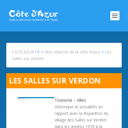
COTE.AZUR.FR
>
Sites internet de la côte d'azur
>
Les
Salles sur Verdon
LES SALLES SUR VERDON
Tourisme
>
Villes
Historique et actualités en
rapport avec la disparition du
village des Salles sur Verdon
dans les années 1970 à la