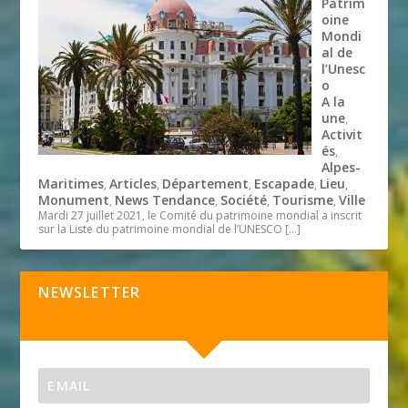
Patrim
oine
Mondi
al de
l’Unesc
o
A la
une
,
Activit
és
,
Alpes-
Maritimes
Articles
Département
Escapade
Lieu
,
,
,
,
,
Monument
News Tendance
Société
Tourisme
Ville
,
,
,
,
Mardi 27 juillet 2021, le Comité du patrimoine mondial a inscrit
sur la Liste du patrimoine mondial de l’UNESCO
[…]
NEWSLETTER