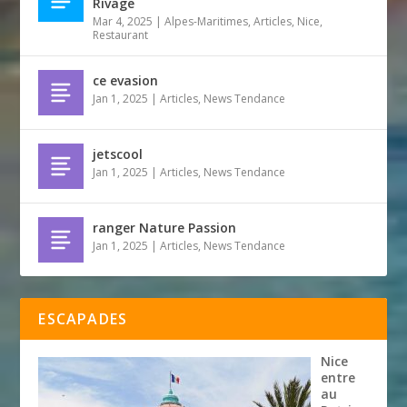
Rivage
Mar 4, 2025
|
Alpes-Maritimes
,
Articles
,
Nice
,
Restaurant
ce evasion
Jan 1, 2025
|
Articles
,
News Tendance
jetscool
Jan 1, 2025
|
Articles
,
News Tendance
ranger Nature Passion
Jan 1, 2025
|
Articles
,
News Tendance
ESCAPADES
Nice
entre
au