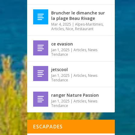
Bruncher le dimanche sur
la plage Beau Rivage
Mar 4, 2025
|
Alpes-Maritimes
,
Articles
,
Nice
,
Restaurant
ce evasion
Jan 1, 2025
|
Articles
,
News
Tendance
jetscool
Jan 1, 2025
|
Articles
,
News
Tendance
ranger Nature Passion
Jan 1, 2025
|
Articles
,
News
Tendance
ESCAPADES