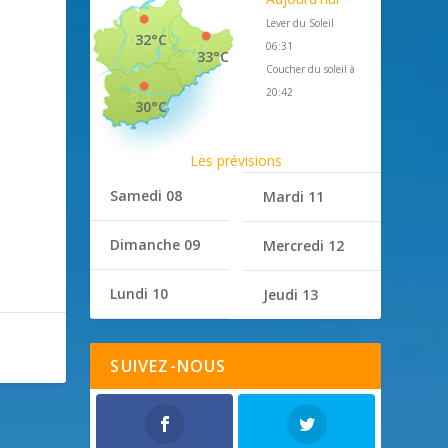
Lever du Soleil
32°C
06:31
33°C
Coucher du soleil à
20:42
30°C
Les prévisions
Samedi 08
Mardi 11
Dimanche 09
Mercredi 12
Lundi 10
Jeudi 13
SUIVEZ-NOUS