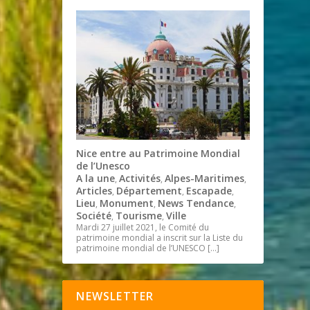
Nice entre au Patrimoine Mondial
de l’Unesco
A la une
Activités
Alpes-Maritimes
,
,
,
Articles
Département
Escapade
,
,
,
Lieu
Monument
News Tendance
,
,
,
Société
Tourisme
Ville
,
,
Mardi 27 juillet 2021, le Comité du
patrimoine mondial a inscrit sur la Liste du
patrimoine mondial de l’UNESCO
[…]
NEWSLETTER