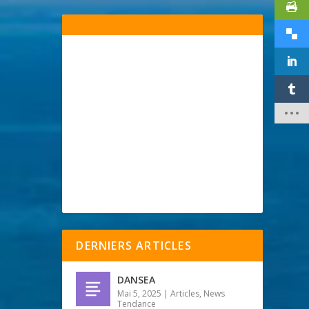
DERNIERS ARTICLES
DANSEA
Mai 5, 2025
|
Articles
,
News
Tendance