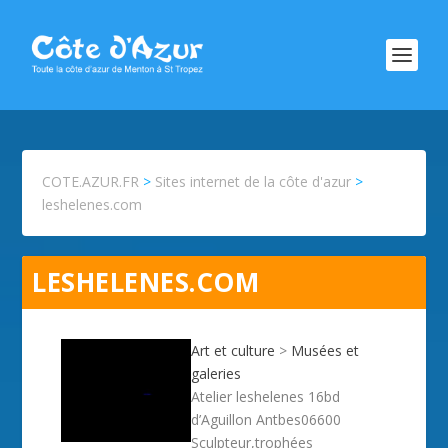
COTE.AZUR.FR
>
Sites internet de la côte d'azur
>
leshelenes.com
LESHELENES.COM
Art et culture
>
Musées et
galeries
Atelier leshelenes 16bd
d’Aguillon Antbes06600
Sculpteur,trophées