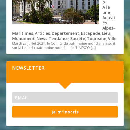
o
A la
une
,
Activit
és
,
Alpes-
Maritimes
Articles
Département
Escapade
Lieu
,
,
,
,
,
Monument
News Tendance
Société
Tourisme
Ville
,
,
,
,
Mardi 27 juillet 2021, le Comité du patrimoine mondial a inscrit
sur la Liste du patrimoine mondial de l’UNESCO
[…]
NEWSLETTER
Je m'inscris