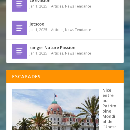
ce evasion
Jan 1, 2025
|
Articles
,
News Tendance
jetscool
Jan 1, 2025
|
Articles
,
News Tendance
ranger Nature Passion
Jan 1, 2025
|
Articles
,
News Tendance
ESCAPADES
Nice
entre
au
Patrim
oine
Mondi
al de
l’Unesc