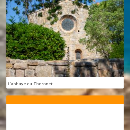
L'abbaye du Thoronet