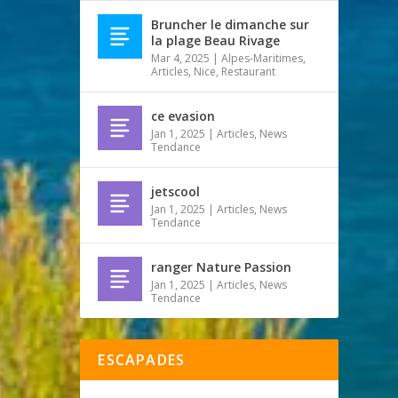
Bruncher le dimanche sur
la plage Beau Rivage
Mar 4, 2025
|
Alpes-Maritimes
,
Articles
,
Nice
,
Restaurant
ce evasion
Jan 1, 2025
|
Articles
,
News
Tendance
jetscool
Jan 1, 2025
|
Articles
,
News
Tendance
ranger Nature Passion
Jan 1, 2025
|
Articles
,
News
Tendance
ESCAPADES