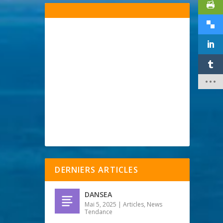
DERNIERS ARTICLES
DANSEA
Mai 5, 2025
|
Articles
,
News
Tendance