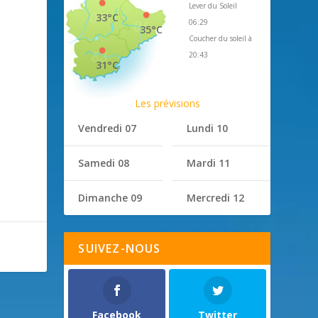
Lever du Soleil
33°C
06:29
35°C
Coucher du soleil à
20:43
31°C
Les prévisions
Vendredi 07
Lundi 10
Samedi 08
Mardi 11
Dimanche 09
Mercredi 12
SUIVEZ-NOUS
Facebook
Twitter