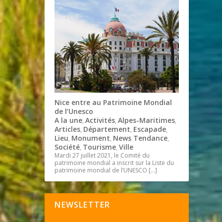
Nice entre au Patrimoine Mondial
de l’Unesco
A la une
Activités
Alpes-Maritimes
,
,
,
Articles
Département
Escapade
,
,
,
Lieu
Monument
News Tendance
,
,
,
Société
Tourisme
Ville
,
,
Mardi 27 juillet 2021, le Comité du
patrimoine mondial a inscrit sur la Liste du
patrimoine mondial de l’UNESCO
[…]
NEWSLETTER