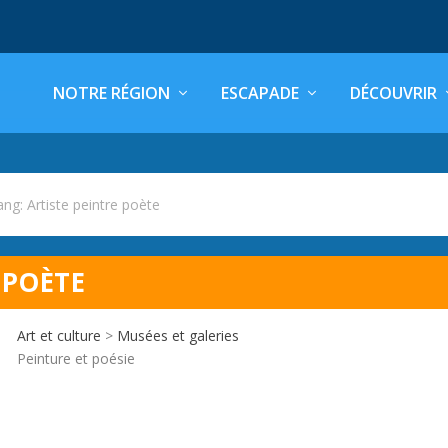
NOTRE RÉGION
ESCAPADE
DÉCOUVRIR
ng: Artiste peintre poète
 POÈTE
Art et culture
>
Musées et galeries
Peinture et poésie