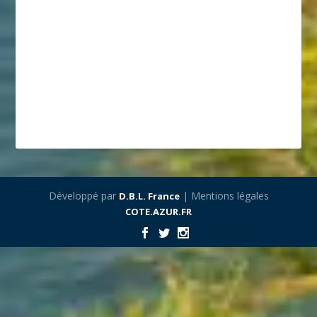
Développé par
| Mentions légales
D.B.L. France
COTE.AZUR.FR