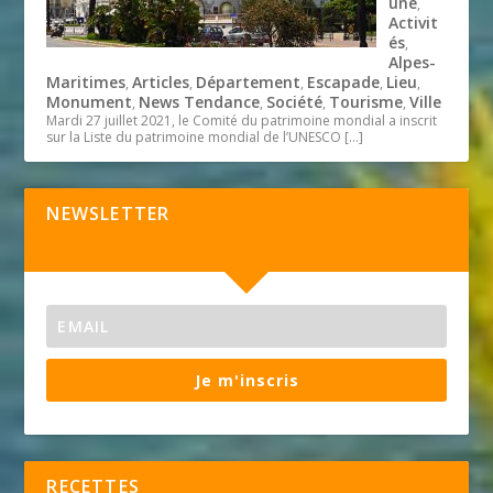
une
,
Activit
és
,
Alpes-
Maritimes
Articles
Département
Escapade
Lieu
,
,
,
,
,
Monument
News Tendance
Société
Tourisme
Ville
,
,
,
,
Mardi 27 juillet 2021, le Comité du patrimoine mondial a inscrit
sur la Liste du patrimoine mondial de l’UNESCO
[…]
NEWSLETTER
Je m'inscris
RECETTES