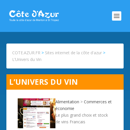
COTE.AZUR.FR
>
Sites internet de la côte d'azur
>
L’Univers du Vin
L’UNIVERS DU VIN
Alimentation
>
Commerces et
économie
Le plus grand choix et stock
de vins Francais