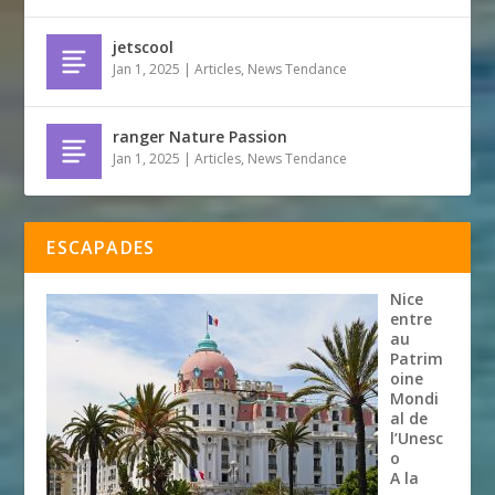
jetscool
Jan 1, 2025
|
Articles
,
News Tendance
ranger Nature Passion
Jan 1, 2025
|
Articles
,
News Tendance
ESCAPADES
Nice
entre
au
Patrim
oine
Mondi
al de
l’Unesc
o
A la