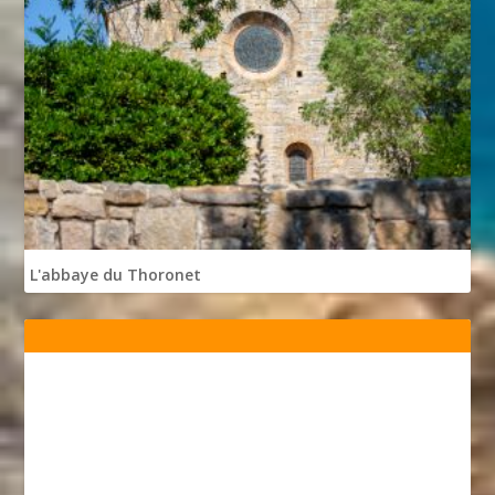
L'abbaye du Thoronet