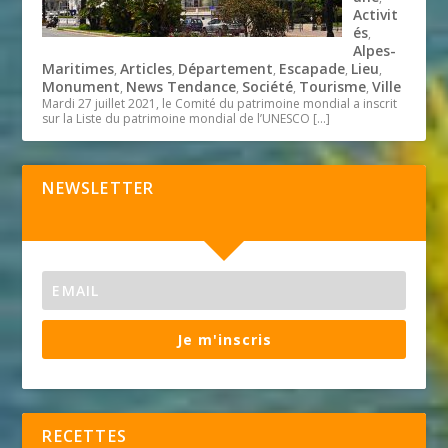
Activit
és
,
Alpes-
Maritimes
Articles
Département
Escapade
Lieu
,
,
,
,
,
Monument
News Tendance
Société
Tourisme
Ville
,
,
,
,
Mardi 27 juillet 2021, le Comité du patrimoine mondial a inscrit
sur la Liste du patrimoine mondial de l’UNESCO
[…]
NEWSLETTER
Je m'inscris
RECETTES