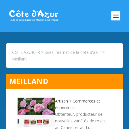
COTE.AZUR.FR
>
Sites internet de la côte d'azur
>
Meilland
MEILLAND
Artisan
>
Commerces et
économie
Obtenteur, producteur de
nouvelles variétés de roses,
au Cannet et au Luc