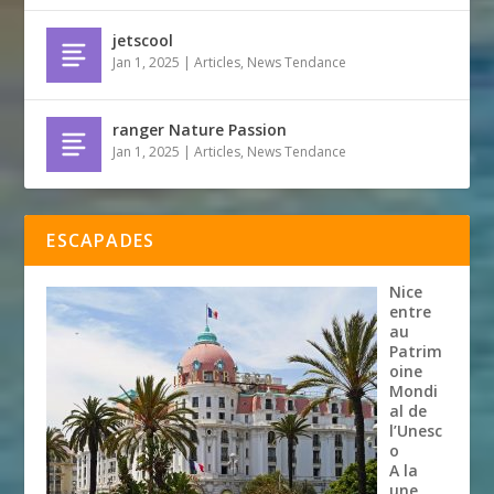
jetscool
Jan 1, 2025
|
Articles
,
News Tendance
ranger Nature Passion
Jan 1, 2025
|
Articles
,
News Tendance
ESCAPADES
Nice
entre
au
Patrim
oine
Mondi
al de
l’Unesc
o
A la
une
,