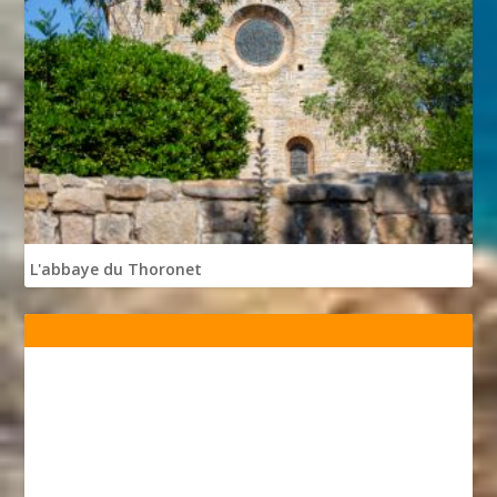
L'abbaye du Thoronet