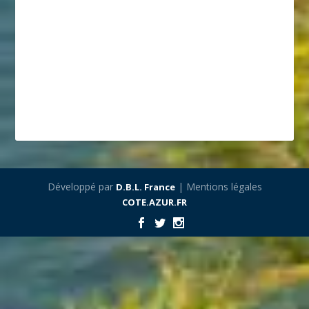
Développé par
| Mentions légales
D.B.L. France
COTE.AZUR.FR