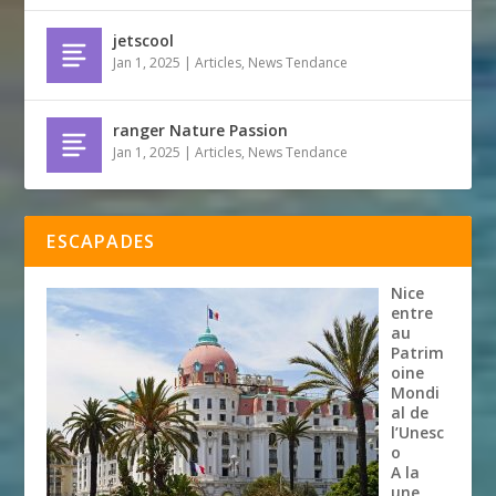
jetscool
Jan 1, 2025
|
Articles
,
News Tendance
ranger Nature Passion
Jan 1, 2025
|
Articles
,
News Tendance
ESCAPADES
Nice
entre
au
Patrim
oine
Mondi
al de
l’Unesc
o
A la
une
,