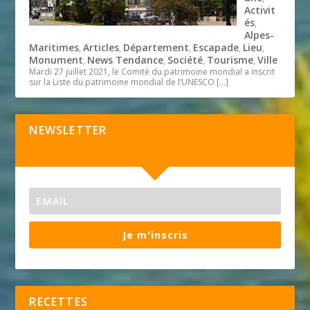
Activit
és
,
Alpes-
Maritimes
Articles
Département
Escapade
Lieu
,
,
,
,
,
Monument
News Tendance
Société
Tourisme
Ville
,
,
,
,
Mardi 27 juillet 2021, le Comité du patrimoine mondial a inscrit
sur la Liste du patrimoine mondial de l’UNESCO
[…]
NEWSLETTER
Je m'inscris
RECETTES