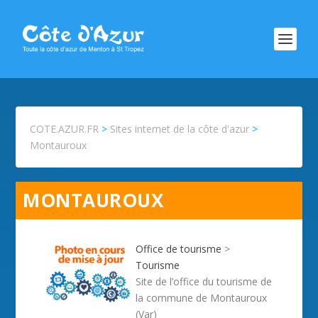
COTE.AZUR.FR
>
Sites internet de la côte d'azur
>
Montauroux
MONTAUROUX
Office de tourisme
>
Tourisme
Site de l’office du tourisme de
la commune de Montauroux
(Var)