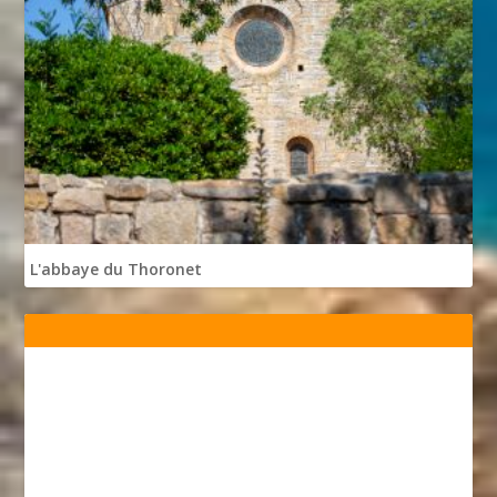
L'abbaye du Thoronet