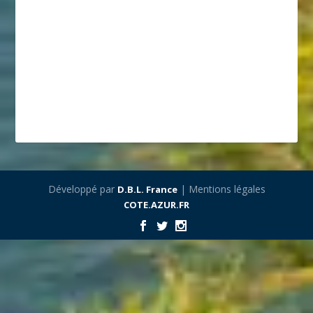
Développé par
| Mentions légales
D.B.L. France
COTE.AZUR.FR