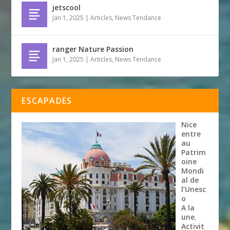
jetscool
Jan 1, 2025
|
Articles
,
News Tendance
ranger Nature Passion
Jan 1, 2025
|
Articles
,
News Tendance
ESCAPADES
Nice
entre
au
Patrim
oine
Mondi
al de
l’Unesc
o
A la
une
,
Activit