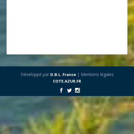
Développé par
| Mentions légales
D.B.L. France
COTE.AZUR.FR