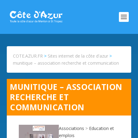
COTE.AZUR.FR
>
Sites internet de la côte d'azur
>
munitique – association recherche et communication
MUNITIQUE – ASSOCIATION
RECHERCHE ET
COMMUNICATION
Associations
>
Education et
emplois