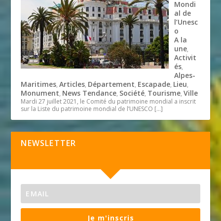
Mondi
al de
l’Unesc
o
A la
une
,
Activit
és
,
Alpes-
Maritimes
Articles
Département
Escapade
Lieu
,
,
,
,
,
Monument
News Tendance
Société
Tourisme
Ville
,
,
,
,
Mardi 27 juillet 2021, le Comité du patrimoine mondial a inscrit
sur la Liste du patrimoine mondial de l’UNESCO
[…]
NEWSLETTER
Je m'inscris