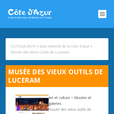
COTE.AZUR.FR
>
Sites internet de la côte d'azur
>
Musée des Vieux Outils de Luceram
MUSÉE DES VIEUX OUTILS DE
LUCERAM
Art et culture
>
Musées et
galeries
musée des vieux outils de