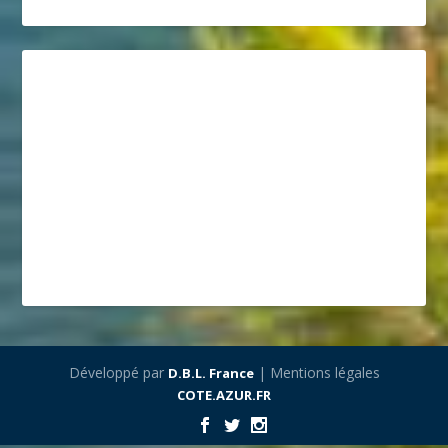
Développé par
| Mentions légales
D.B.L. France
COTE.AZUR.FR