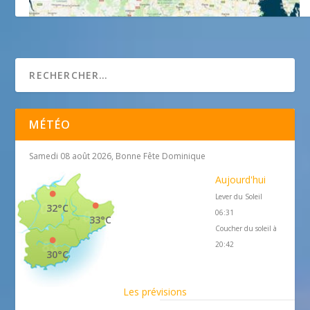
Club de plongée île d’Or
MÉTÉO
Samedi 08 août 2026, Bonne Fête Dominique
Aujourd'hui
Lever du Soleil
32°C
06:31
33°C
Coucher du soleil à
20:42
30°C
Les prévisions