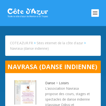
COTE.AZUR.FR
>
Sites internet de la côte d'azur
>
Navrasa (danse indienne)
NAVRASA (DANSE INDIENNE)
Danse
>
Loisirs
L’association Navrasa
propose des cours, stages et
spectacles de danse indienne
(classique Odissi et