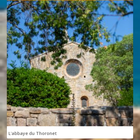
L'abbaye du Thoronet