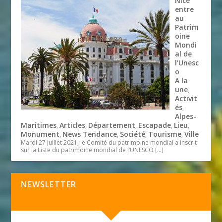
Nice
entre
au
Patrim
oine
Mondi
al de
l’Unesc
o
A la
une
,
Activit
és
,
Alpes-
Maritimes
Articles
Département
Escapade
Lieu
,
,
,
,
,
Monument
News Tendance
Société
Tourisme
Ville
,
,
,
,
Mardi 27 juillet 2021, le Comité du patrimoine mondial a inscrit
sur la Liste du patrimoine mondial de l’UNESCO
[…]
NEWSLETTER