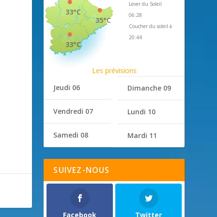
Lever du Soleil
33°C
06:28
35°C
Coucher du soleil à
20:44
33°C
Les prévisions
Jeudi 06
Dimanche 09
Vendredi 07
Lundi 10
Samedi 08
Mardi 11
SUIVEZ-NOUS
Facebook
Twitter