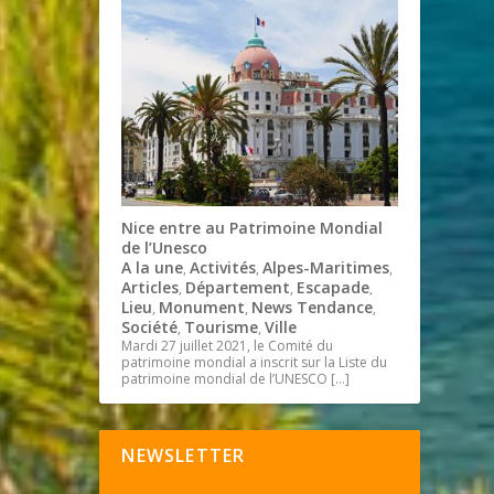
Nice entre au Patrimoine Mondial
de l’Unesco
A la une
Activités
Alpes-Maritimes
,
,
,
Articles
Département
Escapade
,
,
,
Lieu
Monument
News Tendance
,
,
,
Société
Tourisme
Ville
,
,
Mardi 27 juillet 2021, le Comité du
patrimoine mondial a inscrit sur la Liste du
patrimoine mondial de l’UNESCO
[…]
NEWSLETTER