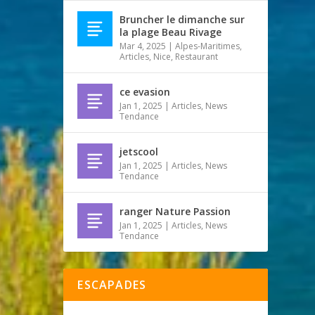
Bruncher le dimanche sur
la plage Beau Rivage
Mar 4, 2025
|
Alpes-Maritimes
,
Articles
,
Nice
,
Restaurant
ce evasion
Jan 1, 2025
|
Articles
,
News
Tendance
jetscool
Jan 1, 2025
|
Articles
,
News
Tendance
ranger Nature Passion
Jan 1, 2025
|
Articles
,
News
Tendance
ESCAPADES