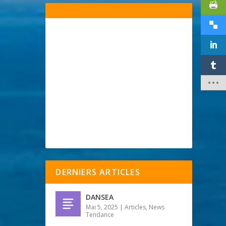
DERNIERS ARTICLES
DANSEA
Mai 5, 2025
|
Articles
,
News
Tendance