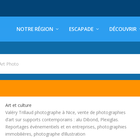
NOTRE RÉGION
ESCAPADE
DÉCOUVRIR
Art Photo
Art et culture
Valéry Trillaud photographe à Nice, vente de photographies
d’art sur supports contemporains : alu Dibond, Plexiglas.
Reportages événementiels et en entreprises, photographies
immobilières, photographe d’illustration