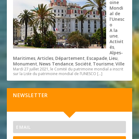
oine
Mondi
al de
l’Unesc
o
A la
une
,
Activit
és
,
Alpes-
Maritimes
Articles
Département
Escapade
Lieu
,
,
,
,
,
Monument
News Tendance
Société
Tourisme
Ville
,
,
,
,
Mardi 27 juillet 2021, le Comité du patrimoine mondial a inscrit
sur la Liste du patrimoine mondial de l’UNESCO
[…]
NEWSLETTER