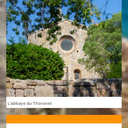
L'abbaye du Thoronet