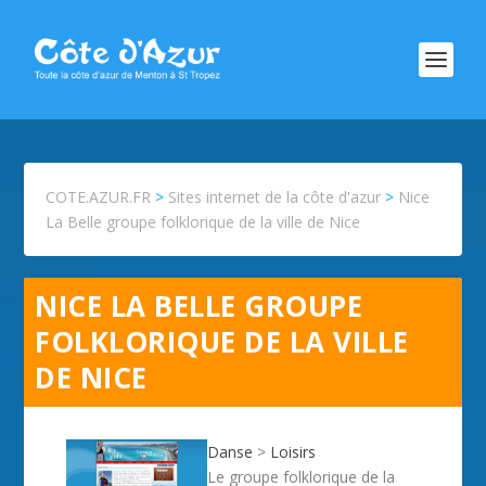
COTE.AZUR.FR
>
Sites internet de la côte d'azur
>
Nice
La Belle groupe folklorique de la ville de Nice
NICE LA BELLE GROUPE
FOLKLORIQUE DE LA VILLE
DE NICE
Danse
>
Loisirs
Le groupe folklorique de la