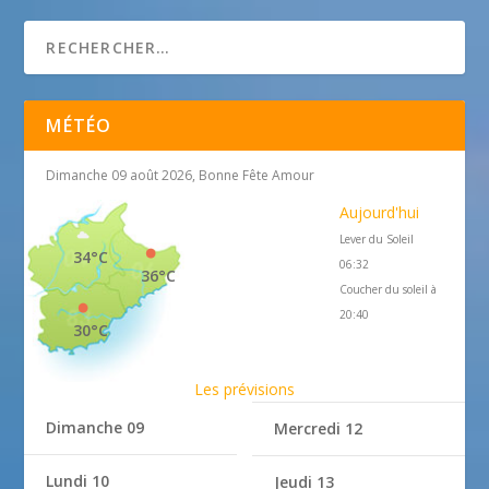
perso.wanadoo.fr/lsd-plongee
MÉTÉO
Dimanche 09 août 2026, Bonne Fête Amour
Aujourd'hui
Lever du Soleil
34°C
06:32
36°C
Coucher du soleil à
20:40
30°C
Les prévisions
Dimanche 09
Mercredi 12
Lundi 10
Jeudi 13