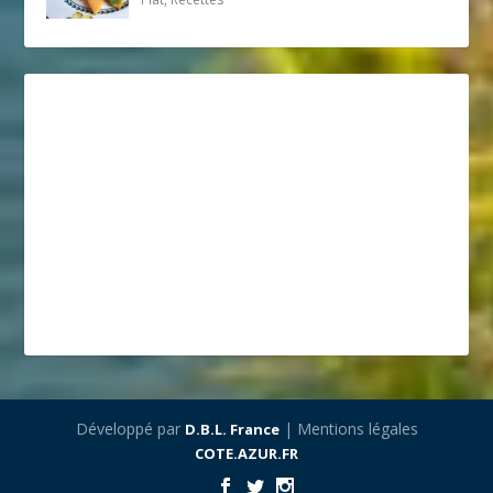
Développé par
| Mentions légales
D.B.L. France
COTE.AZUR.FR