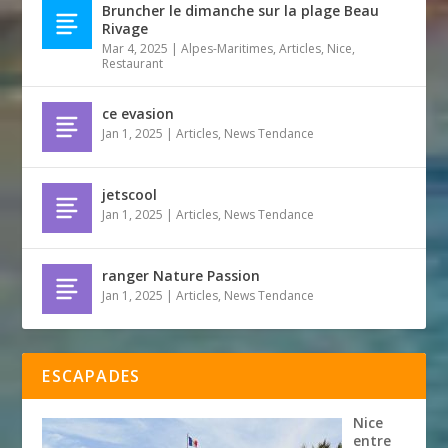
Bruncher le dimanche sur la plage Beau
Rivage
Mar 4, 2025
|
Alpes-Maritimes
,
Articles
,
Nice
,
Restaurant
ce evasion
Jan 1, 2025
|
Articles
,
News Tendance
jetscool
Jan 1, 2025
|
Articles
,
News Tendance
ranger Nature Passion
Jan 1, 2025
|
Articles
,
News Tendance
ESCAPADES
Nice
entre