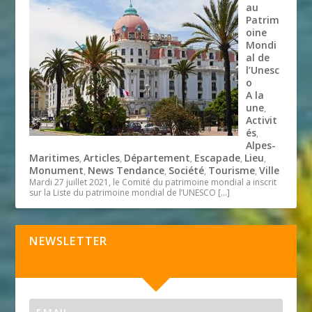
au
Patrim
oine
Mondi
al de
l’Unesc
o
A la
une
,
Activit
és
,
Alpes-
Maritimes
Articles
Département
Escapade
Lieu
,
,
,
,
,
Monument
News Tendance
Société
Tourisme
Ville
,
,
,
,
Mardi 27 juillet 2021, le Comité du patrimoine mondial a inscrit
sur la Liste du patrimoine mondial de l’UNESCO
[…]
NEWSLETTER