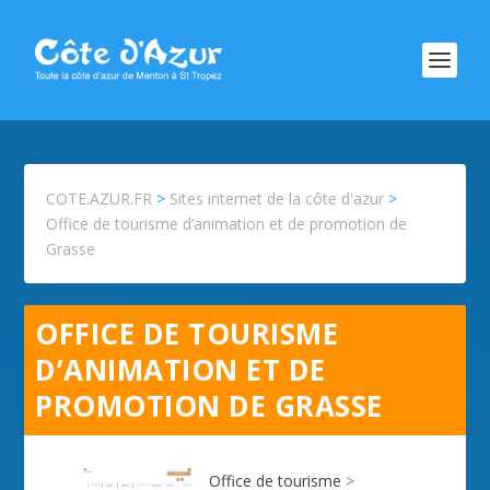
COTE.AZUR.FR
>
Sites internet de la côte d'azur
>
Office de tourisme d’animation et de promotion de
Grasse
OFFICE DE TOURISME
D’ANIMATION ET DE
PROMOTION DE GRASSE
Office de tourisme
>