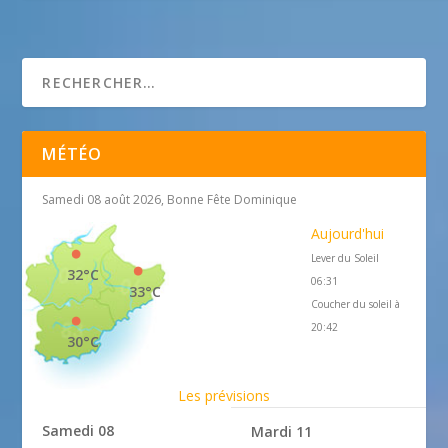
Les Strélitzias * * *
MÉTÉO
Samedi 08 août 2026, Bonne Fête Dominique
Aujourd'hui
Lever du Soleil
32°C
06:31
33°C
Coucher du soleil à
20:42
30°C
Les prévisions
Samedi 08
Mardi 11