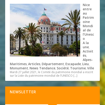
Nice
entre
au
Patrim
oine
Mondi
al de
l’Unesc
o
A la
une
,
Activit
és
,
Alpes-
Maritimes
Articles
Département
Escapade
Lieu
,
,
,
,
,
Monument
News Tendance
Société
Tourisme
Ville
,
,
,
,
Mardi 27 juillet 2021, le Comité du patrimoine mondial a inscrit
sur la Liste du patrimoine mondial de l’UNESCO
[…]
NEWSLETTER