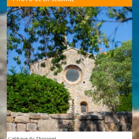
L'abbaye du Thoronet