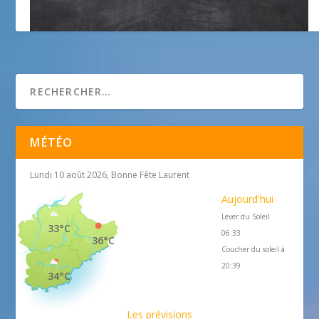
Hôtel Panorama * *
MÉTÉO
Lundi 10 août 2026, Bonne Fête Laurent
Aujourd'hui
Lever du Soleil
33°C
06:33
36°C
Coucher du soleil à
20:39
34°C
Les prévisions