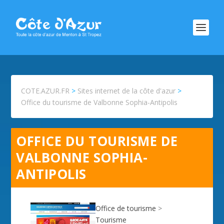
COTE.AZUR.FR
>
Sites internet de la côte d'azur
>
Office du tourisme de Valbonne Sophia-Antipolis
OFFICE DU TOURISME DE
VALBONNE SOPHIA-
ANTIPOLIS
Office de tourisme
>
Tourisme