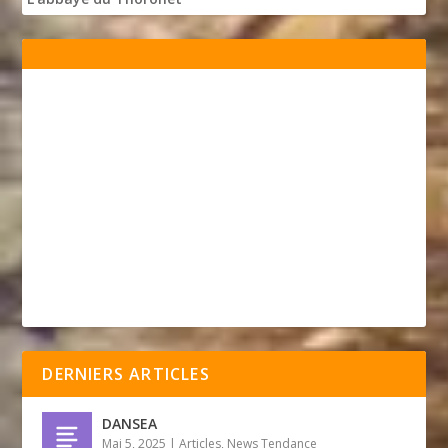
DERNIERS ARTICLES
DANSEA
Mai 5, 2025
|
Articles
,
News Tendance