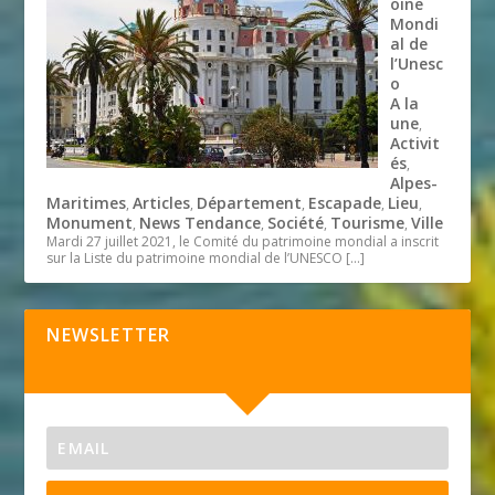
oine
Mondi
al de
l’Unesc
o
A la
une
,
Activit
és
,
Alpes-
Maritimes
Articles
Département
Escapade
Lieu
,
,
,
,
,
Monument
News Tendance
Société
Tourisme
Ville
,
,
,
,
Mardi 27 juillet 2021, le Comité du patrimoine mondial a inscrit
sur la Liste du patrimoine mondial de l’UNESCO
[…]
NEWSLETTER