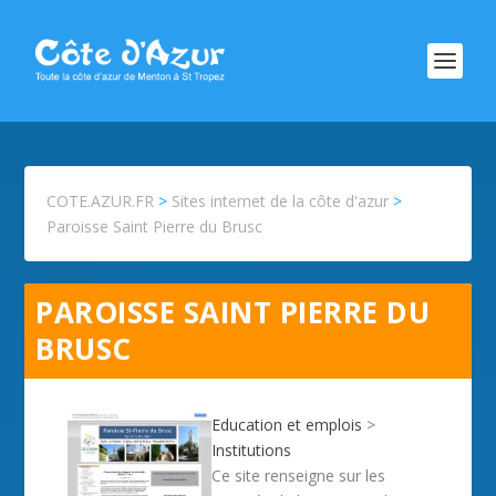
COTE.AZUR.FR
>
Sites internet de la côte d'azur
>
Paroisse Saint Pierre du Brusc
PAROISSE SAINT PIERRE DU
BRUSC
Education et emplois
>
Institutions
Ce site renseigne sur les