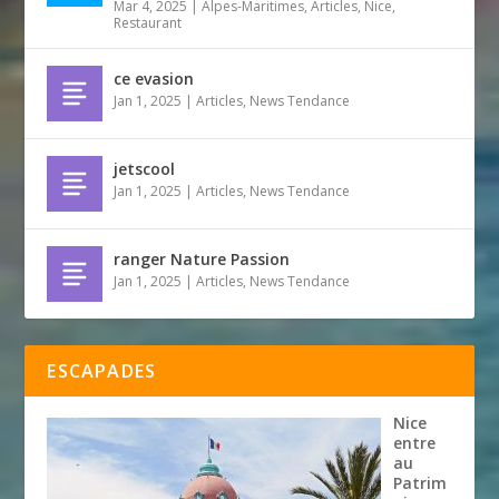
Mar 4, 2025
|
Alpes-Maritimes
,
Articles
,
Nice
,
Restaurant
ce evasion
Jan 1, 2025
|
Articles
,
News Tendance
jetscool
Jan 1, 2025
|
Articles
,
News Tendance
ranger Nature Passion
Jan 1, 2025
|
Articles
,
News Tendance
ESCAPADES
Nice
entre
au
Patrim