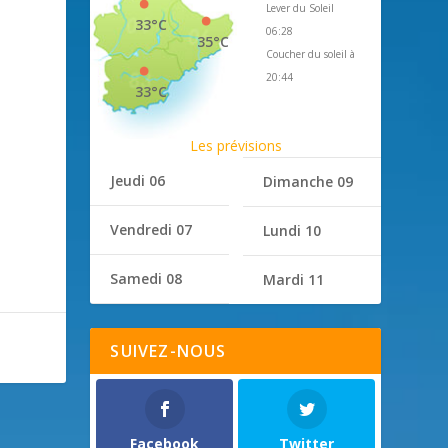
Lever du Soleil
33°C
06:28
35°C
Coucher du soleil à
20:44
33°C
Les prévisions
Jeudi 06
Dimanche 09
Vendredi 07
Lundi 10
Samedi 08
Mardi 11
SUIVEZ-NOUS
Facebook
Twitter