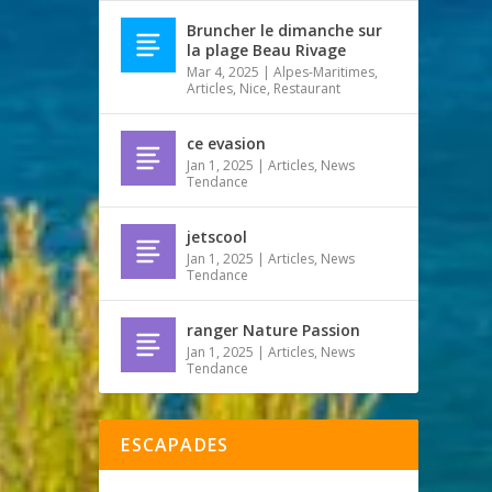
Bruncher le dimanche sur
la plage Beau Rivage
Mar 4, 2025
|
Alpes-Maritimes
,
Articles
,
Nice
,
Restaurant
ce evasion
Jan 1, 2025
|
Articles
,
News
Tendance
jetscool
Jan 1, 2025
|
Articles
,
News
Tendance
ranger Nature Passion
Jan 1, 2025
|
Articles
,
News
Tendance
ESCAPADES