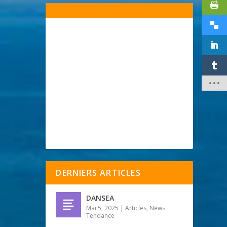
DERNIERS ARTICLES
DANSEA
Mai 5, 2025
|
Articles
,
News
Tendance