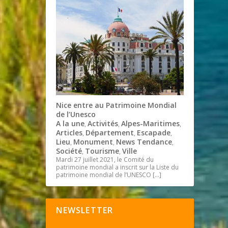
Nice entre au Patrimoine Mondial
de l’Unesco
A la une
Activités
Alpes-Maritimes
,
,
,
Articles
Département
Escapade
,
,
,
Lieu
Monument
News Tendance
,
,
,
Société
Tourisme
Ville
,
,
Mardi 27 juillet 2021, le Comité du
patrimoine mondial a inscrit sur la Liste du
patrimoine mondial de l’UNESCO
[…]
NEWSLETTER