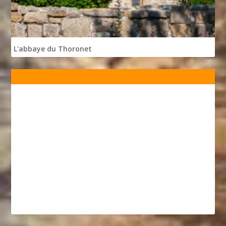
L'abbaye du Thoronet