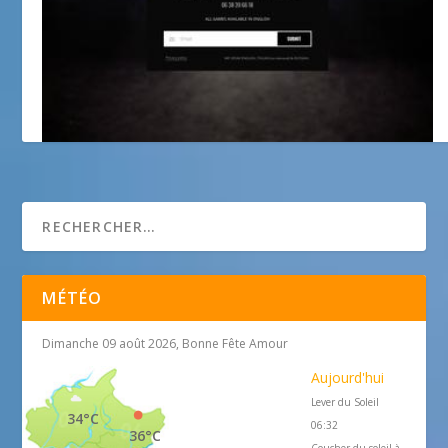
Aventure – Live Escape Game
MÉTÉO
Dimanche 09 août 2026, Bonne Fête Amour
Aujourd'hui
Lever du Soleil
34°C
06:32
36°C