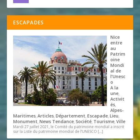
ESCAPADES
Nice
entre
au
Patrim
oine
Mondi
al de
l’Unesc
o
A la
une
,
Activit
és
,
Alpes-
Maritimes
Articles
Département
Escapade
Lieu
,
,
,
,
,
Monument
News Tendance
Société
Tourisme
Ville
,
,
,
,
Mardi 27 juillet 2021, le Comité du patrimoine mondial a inscrit
sur la Liste du patrimoine mondial de l’UNESCO
[…]