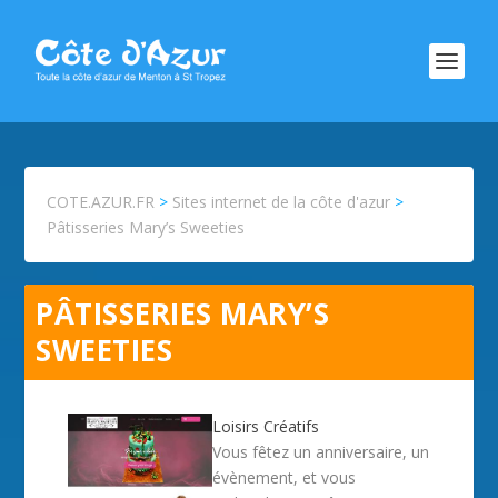
COTE.AZUR.FR
>
Sites internet de la côte d'azur
>
Pâtisseries Mary’s Sweeties
PÂTISSERIES MARY’S
SWEETIES
Loisirs Créatifs
Vous fêtez un anniversaire, un
évènement, et vous