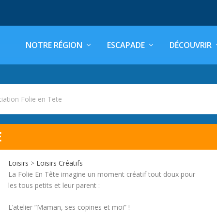
NOTRE RÉGION
ESCAPADE
DÉCOUVRIR
iation Folie en Tete
E
Loisirs
>
Loisirs Créatifs
La Folie En Tête imagine un moment créatif tout doux pour
les tous petits et leur parent :
L’atelier “Maman, ses copines et moi” !