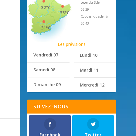
Lever du Soleil
32°C
06:29
33°C
Coucher du soleil à
20:43
31°C
Les prévisions
Vendredi 07
Lundi 10
Samedi 08
Mardi 11
Dimanche 09
Mercredi 12
SUIVEZ-NOUS
Facebook
Twitter