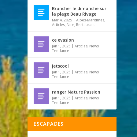
Bruncher le dimanche sur
la plage Beau Rivage
Mar 4, 2025
|
Alpes-Maritimes
,
Articles
,
Nice
,
Restaurant
ce evasion
Jan 1, 2025
|
Articles
,
News
Tendance
jetscool
Jan 1, 2025
|
Articles
,
News
Tendance
ranger Nature Passion
Jan 1, 2025
|
Articles
,
News
Tendance
ESCAPADES