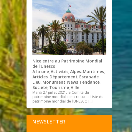
Nice entre au Patrimoine Mondial
de l’Unesco
A la une
Activités
Alpes-Maritimes
,
,
,
Articles
Département
Escapade
,
,
,
Lieu
Monument
News Tendance
,
,
,
Société
Tourisme
Ville
,
,
Mardi 27 juillet 2021, le Comité du
patrimoine mondial a inscrit sur la Liste du
patrimoine mondial de l’UNESCO
[…]
NEWSLETTER