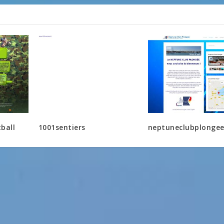
ball
1001sentiers
neptuneclubplonge