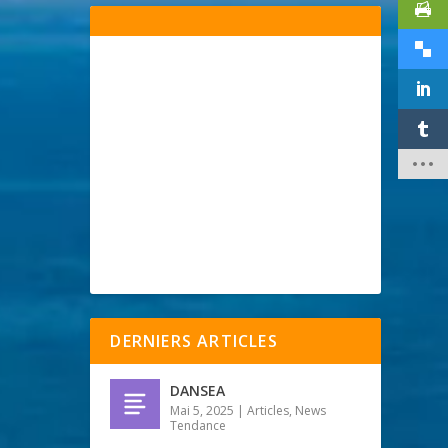
DERNIERS ARTICLES
DANSEA
Mai 5, 2025
|
Articles
,
News
Tendance