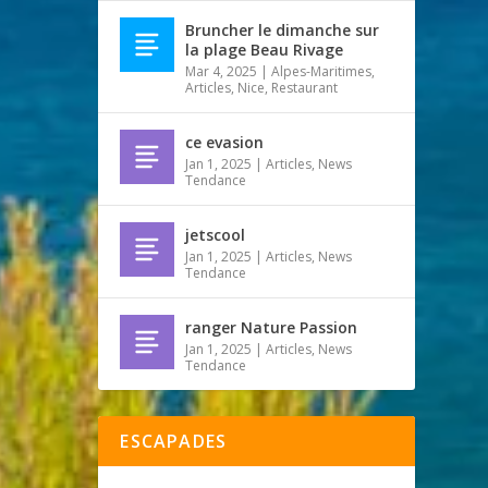
Bruncher le dimanche sur
la plage Beau Rivage
Mar 4, 2025
|
Alpes-Maritimes
,
Articles
,
Nice
,
Restaurant
ce evasion
Jan 1, 2025
|
Articles
,
News
Tendance
jetscool
Jan 1, 2025
|
Articles
,
News
Tendance
ranger Nature Passion
Jan 1, 2025
|
Articles
,
News
Tendance
ESCAPADES