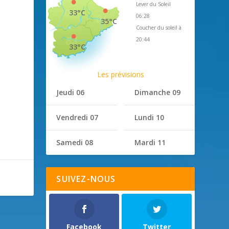
Lever du Soleil
33°C
06:28
35°C
Coucher du soleil à
20:44
33°C
Les prévisions
Jeudi 06
Dimanche 09
Vendredi 07
Lundi 10
Samedi 08
Mardi 11
SUIVEZ-NOUS
Facebook
Twitter