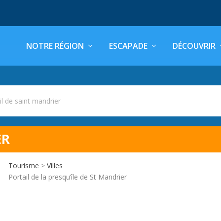
NOTRE RÉGION
ESCAPADE
DÉCOUVRIR
il de saint mandrier
ER
Tourisme
>
Villes
Portail de la presqu’île de St Mandrier