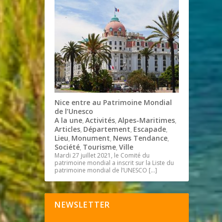
Nice entre au Patrimoine Mondial
de l’Unesco
A la une
Activités
Alpes-Maritimes
,
,
,
Articles
Département
Escapade
,
,
,
Lieu
Monument
News Tendance
,
,
,
Société
Tourisme
Ville
,
,
Mardi 27 juillet 2021, le Comité du
patrimoine mondial a inscrit sur la Liste du
patrimoine mondial de l’UNESCO
[…]
NEWSLETTER