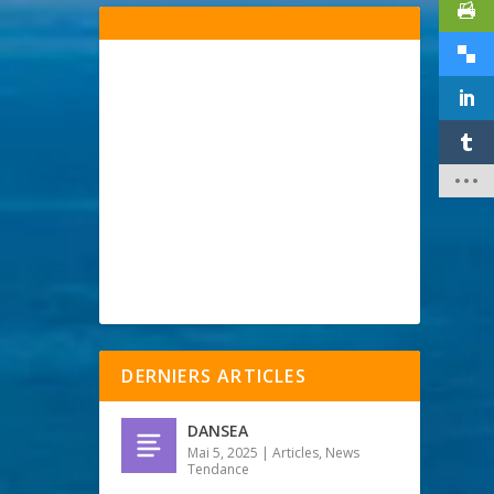
DERNIERS ARTICLES
DANSEA
Mai 5, 2025
|
Articles
,
News
Tendance