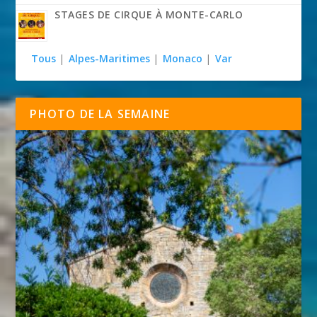
STAGES DE CIRQUE À MONTE-CARLO
Tous
|
Alpes-Maritimes
|
Monaco
|
Var
PHOTO DE LA SEMAINE