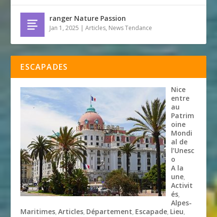
ranger Nature Passion
Jan 1, 2025
|
Articles
,
News Tendance
ESCAPADES
Nice
entre
au
Patrim
oine
Mondi
al de
l’Unesc
o
A la
une
,
Activit
és
,
Alpes-
Maritimes
Articles
Département
Escapade
Lieu
,
,
,
,
,