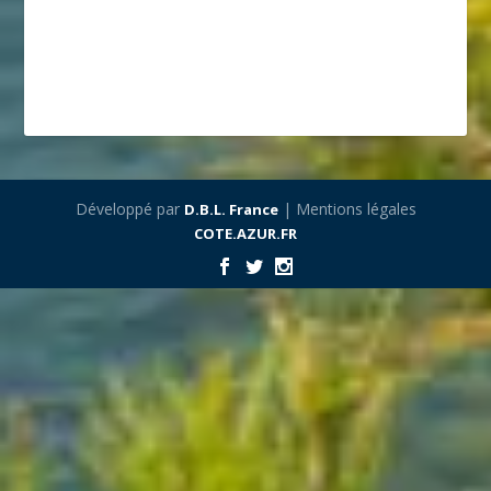
Développé par
| Mentions légales
D.B.L. France
COTE.AZUR.FR