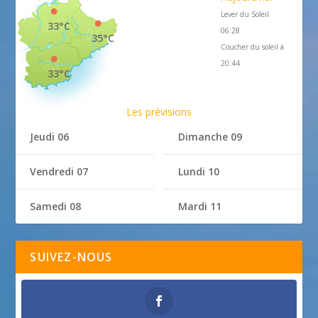
Lever du Soleil
33°C
06:28
35°C
Coucher du soleil à
20:44
33°C
Les prévisions
Jeudi 06
Dimanche 09
Vendredi 07
Lundi 10
Samedi 08
Mardi 11
SUIVEZ-NOUS