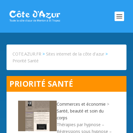
COTE.AZUR.FR
>
Sites internet de la côte d'azur
>
Priorité Santé
PRIORITÉ SANTÉ
Commerces et économie
>
Santé, beauté et soin du
corps
Thérapies par hypnose –
Régressions sous hypnose –