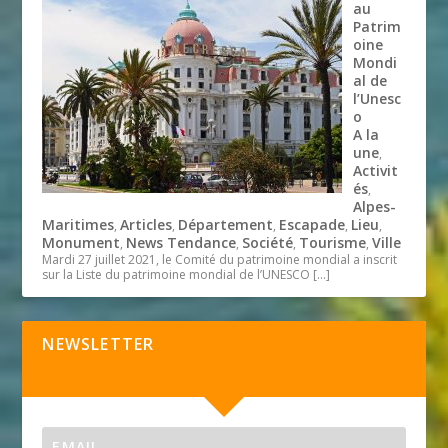
au
Patrim
oine
Mondi
al de
l’Unesc
o
A la
une
,
Activit
és
,
Alpes-
Maritimes
Articles
Département
Escapade
Lieu
,
,
,
,
,
Monument
News Tendance
Société
Tourisme
Ville
,
,
,
,
Mardi 27 juillet 2021, le Comité du patrimoine mondial a inscrit
sur la Liste du patrimoine mondial de l’UNESCO
[…]
NEWSLETTER