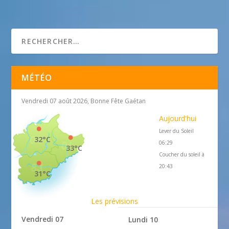
Bienvenue sur le site de Mujushin Aïkido à Hyères
MÉTÉO
Vendredi 07 août 2026, Bonne Fête Gaétan
Aujourd'hui
Lever du Soleil
32°C
06:29
33°C
Coucher du soleil à
20:43
31°C
Les prévisions
Vendredi 07
Lundi 10