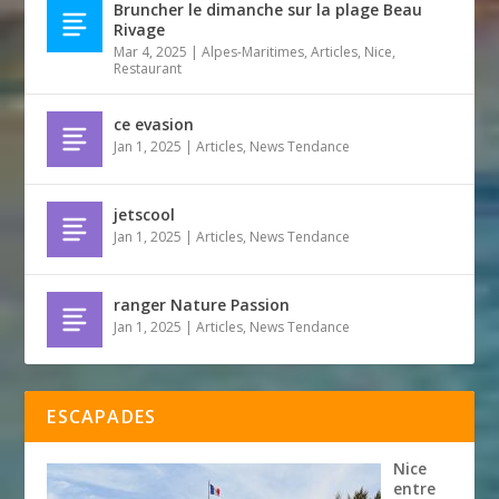
Bruncher le dimanche sur la plage Beau
Rivage
Mar 4, 2025
|
Alpes-Maritimes
,
Articles
,
Nice
,
Restaurant
ce evasion
Jan 1, 2025
|
Articles
,
News Tendance
jetscool
Jan 1, 2025
|
Articles
,
News Tendance
ranger Nature Passion
Jan 1, 2025
|
Articles
,
News Tendance
ESCAPADES
Nice
entre