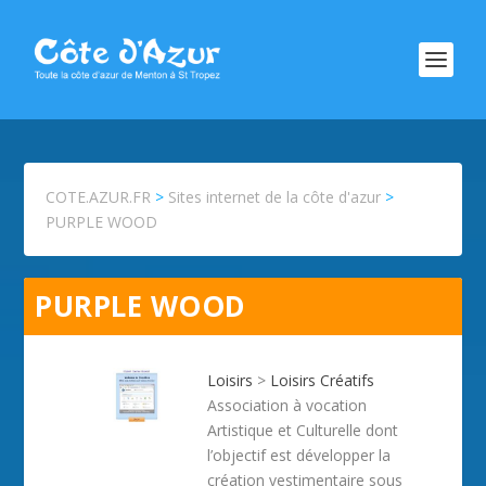
COTE.AZUR.FR
>
Sites internet de la côte d'azur
>
PURPLE WOOD
PURPLE WOOD
Loisirs
>
Loisirs Créatifs
Association à vocation
Artistique et Culturelle dont
l’objectif est développer la
création vestimentaire sous