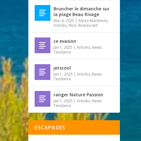
Bruncher le dimanche sur
la plage Beau Rivage
Mar 4, 2025
|
Alpes-Maritimes
,
Articles
,
Nice
,
Restaurant
ce evasion
Jan 1, 2025
|
Articles
,
News
Tendance
jetscool
Jan 1, 2025
|
Articles
,
News
Tendance
ranger Nature Passion
Jan 1, 2025
|
Articles
,
News
Tendance
ESCAPADES