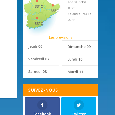
Lever du Soleil
33°C
06:28
35°C
Coucher du soleil à
20:44
33°C
Les prévisions
Jeudi 06
Dimanche 09
Vendredi 07
Lundi 10
Samedi 08
Mardi 11
SUIVEZ-NOUS
Facebook
Twitter