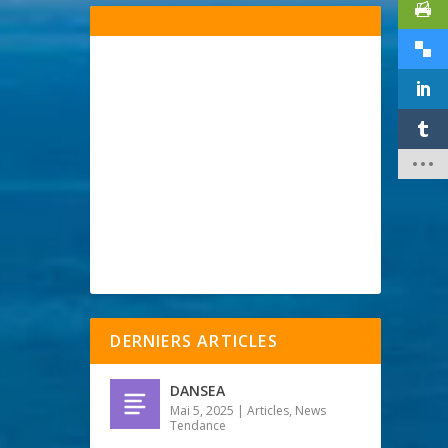
DERNIERS ARTICLES
DANSEA
Mai 5, 2025
|
Articles
,
News
Tendance