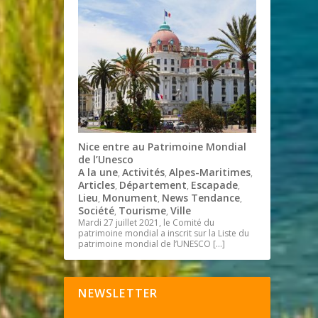
Nice entre au Patrimoine Mondial
de l’Unesco
A la une
Activités
Alpes-Maritimes
,
,
,
Articles
Département
Escapade
,
,
,
Lieu
Monument
News Tendance
,
,
,
Société
Tourisme
Ville
,
,
Mardi 27 juillet 2021, le Comité du
patrimoine mondial a inscrit sur la Liste du
patrimoine mondial de l’UNESCO
[…]
NEWSLETTER