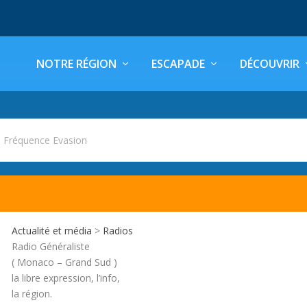
NOTRE RÉGION
ESCAPADE
DÉCOUVRIR
 Fréquence Evasion
N
Actualité et média
>
Radios
Radio Généraliste
( Monaco – Grand Sud )
la libre expression, l’info,
la région.