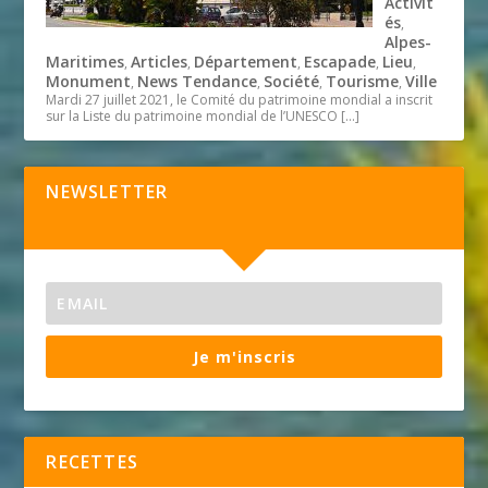
Activit
és
,
Alpes-
Maritimes
Articles
Département
Escapade
Lieu
,
,
,
,
,
Monument
News Tendance
Société
Tourisme
Ville
,
,
,
,
Mardi 27 juillet 2021, le Comité du patrimoine mondial a inscrit
sur la Liste du patrimoine mondial de l’UNESCO
[…]
NEWSLETTER
Je m'inscris
RECETTES