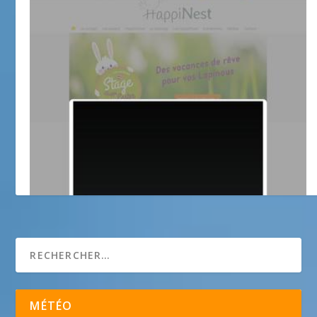
HappiNest
MÉTÉO