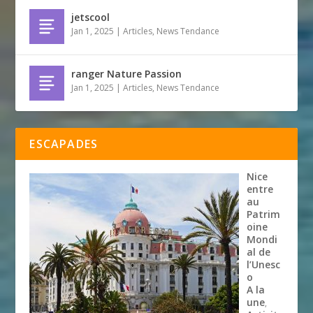
jetscool
Jan 1, 2025
|
Articles
,
News Tendance
ranger Nature Passion
Jan 1, 2025
|
Articles
,
News Tendance
ESCAPADES
Nice
entre
au
Patrim
oine
Mondi
al de
l’Unesc
o
A la
une
,