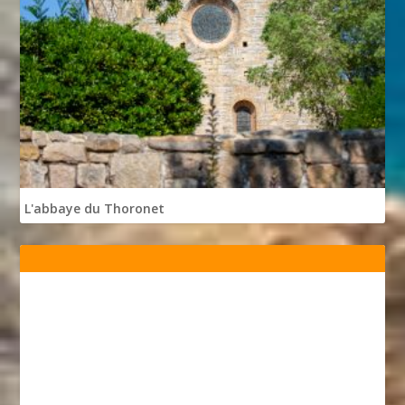
L'abbaye du Thoronet