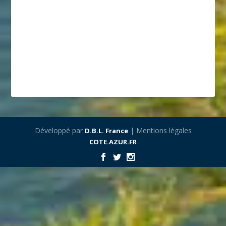
Développé par
| Mentions légales
D.B.L. France
COTE.AZUR.FR