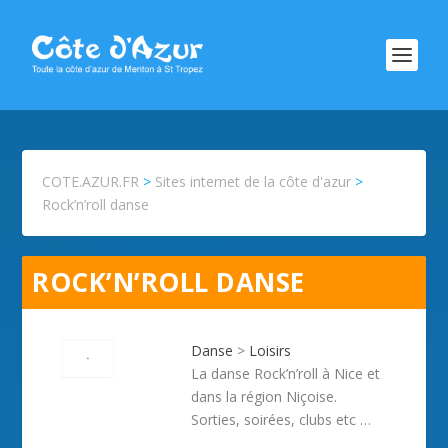
COTE.AZUR.FR
>
Sites internet de la côte d'azur
>
Rock’n’roll danse
ROCK’N’ROLL DANSE
Danse
>
Loisirs
La danse Rock’n’roll à Nice et
dans la région Niçoise.
Sorties, soirées, clubs etc …