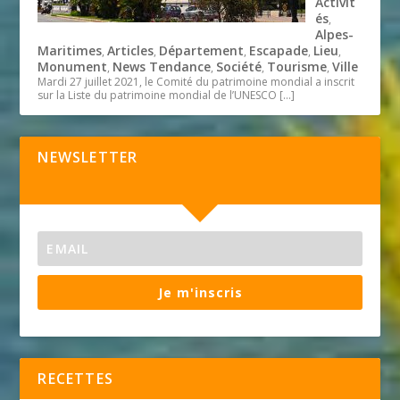
Activit
és
,
Alpes-
Maritimes
Articles
Département
Escapade
Lieu
,
,
,
,
,
Monument
News Tendance
Société
Tourisme
Ville
,
,
,
,
Mardi 27 juillet 2021, le Comité du patrimoine mondial a inscrit
sur la Liste du patrimoine mondial de l’UNESCO
[…]
NEWSLETTER
Je m'inscris
RECETTES