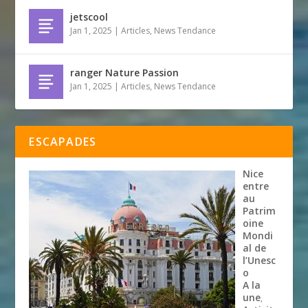
jetscool
Jan 1, 2025
|
Articles
,
News Tendance
ranger Nature Passion
Jan 1, 2025
|
Articles
,
News Tendance
ESCAPADES
Nice
entre
au
Patrim
oine
Mondi
al de
l’Unesc
o
A la
une
,