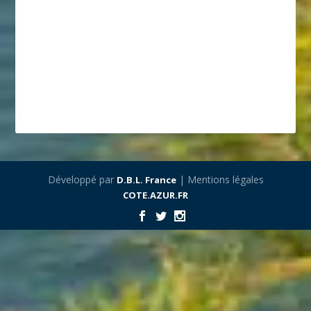
Développé par
| Mentions légales
D.B.L. France
COTE.AZUR.FR