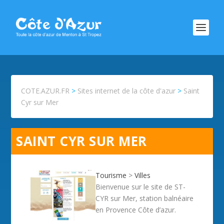
COTE.AZUR.FR
>
Sites internet de la côte d'azur
>
Saint
Cyr sur Mer
SAINT CYR SUR MER
Tourisme
>
Villes
Bienvenue sur le site de ST-
CYR sur Mer, station balnéaire
en Provence Côte d’azur.