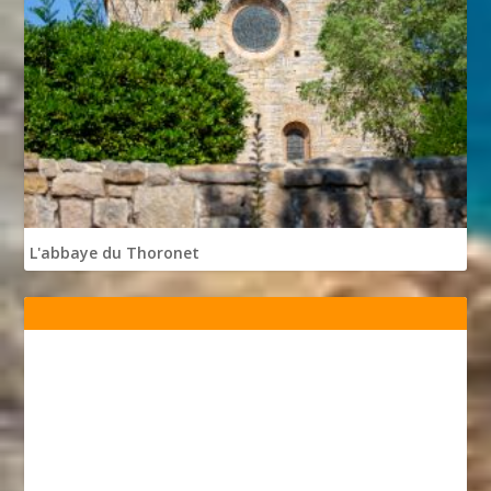
L'abbaye du Thoronet