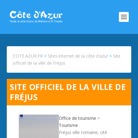
COTE.AZUR.FR
>
Sites internet de la côte d'azur
>
Site
officiel de la ville de Fréjus
SITE OFFICIEL DE LA VILLE DE
FRÉJUS
Office de tourisme
>
Tourisme
Fréjus ville romaine, cité