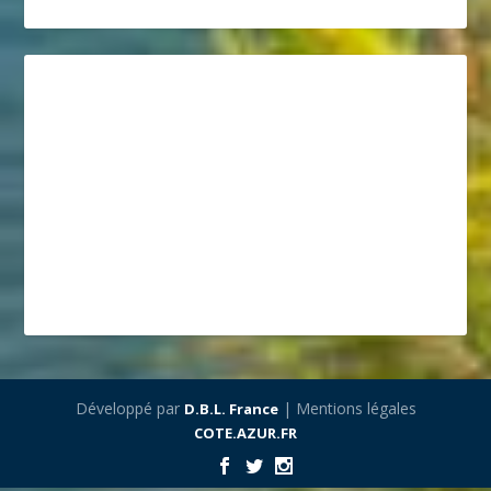
Développé par
| Mentions légales
D.B.L. France
COTE.AZUR.FR