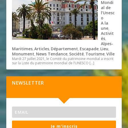
Mondi
al de
l’Unesc
o
A la
une
,
Activit
és
,
Alpes-
Maritimes
Articles
Département
Escapade
Lieu
,
,
,
,
,
Monument
News Tendance
Société
Tourisme
Ville
,
,
,
,
Mardi 27 juillet 2021, le Comité du patrimoine mondial a inscrit
sur la Liste du patrimoine mondial de l’UNESCO
[…]
NEWSLETTER
Je m'inscris