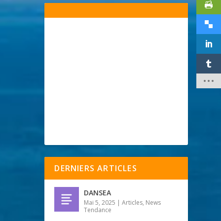
DERNIERS ARTICLES
DANSEA
Mai 5, 2025
|
Articles
,
News
Tendance