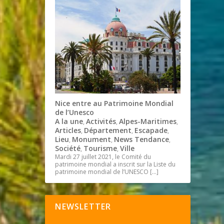
Nice entre au Patrimoine Mondial
de l’Unesco
A la une
Activités
Alpes-Maritimes
,
,
,
Articles
Département
Escapade
,
,
,
Lieu
Monument
News Tendance
,
,
,
Société
Tourisme
Ville
,
,
Mardi 27 juillet 2021, le Comité du
patrimoine mondial a inscrit sur la Liste du
patrimoine mondial de l’UNESCO
[…]
NEWSLETTER