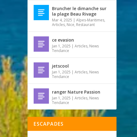
Bruncher le dimanche sur
la plage Beau Rivage
Mar 4, 2025
|
Alpes-Maritimes
,
Articles
,
Nice
,
Restaurant
ce evasion
Jan 1, 2025
|
Articles
,
News
Tendance
jetscool
Jan 1, 2025
|
Articles
,
News
Tendance
ranger Nature Passion
Jan 1, 2025
|
Articles
,
News
Tendance
ESCAPADES