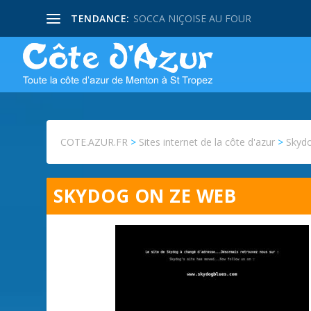
TENDANCE:
SOCCA NIÇOISE AU FOUR
COTE.AZUR.FR
>
Sites internet de la côte d'azur
>
Skyd
SKYDOG ON ZE WEB