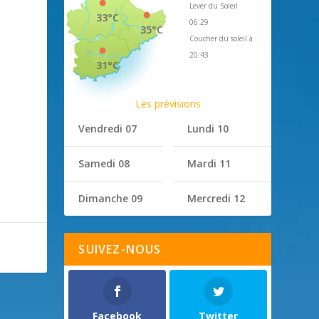
Lever du Soleil
33°C
06:29
35°C
Coucher du soleil à
20:43
31°C
Les prévisions
Vendredi 07
Lundi 10
Samedi 08
Mardi 11
Dimanche 09
Mercredi 12
SUIVEZ-NOUS
Facebook
Twitter