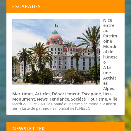
ESCAPADES
Nice
entre
au
Patrim
oine
Mondi
al de
l’Unesc
o
A la
une
,
Activit
és
,
Alpes-
Maritimes
Articles
Département
Escapade
Lieu
,
,
,
,
,
Monument
News Tendance
Société
Tourisme
Ville
,
,
,
,
Mardi 27 juillet 2021, le Comité du patrimoine mondial a inscrit
sur la Liste du patrimoine mondial de l’UNESCO
[…]
NEWSLETTER