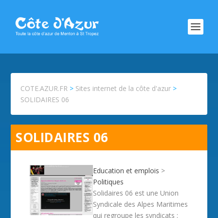
COTE.AZUR.FR
>
Sites internet de la côte d'azur
>
SOLIDAIRES 06
SOLIDAIRES 06
Education et emplois
>
Politiques
Solidaires 06 est une Union
Syndicale des Alpes Maritimes
qui regroupe les syndicats :