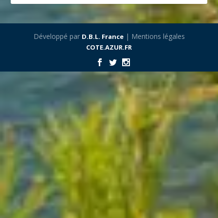
Développé par
| Mentions légales
D.B.L. France
COTE.AZUR.FR