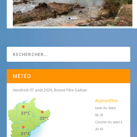
Écomusée de la vallée du Gapeau
MÉTÉO
Vendredi 07 août 2026, Bonne Fête Gaétan
Aujourd'hui
Lever du Soleil
33°C
06:29
35°C
Coucher du soleil à
20:43
31°C