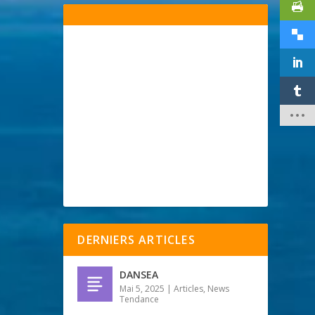
DERNIERS ARTICLES
DANSEA
Mai 5, 2025
|
Articles
,
News
Tendance