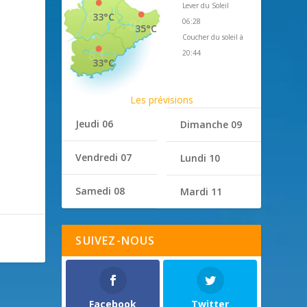
Lever du Soleil
33°C
06:28
35°C
Coucher du soleil à
20:44
33°C
Les prévisions
Jeudi 06
Dimanche 09
Vendredi 07
Lundi 10
Samedi 08
Mardi 11
SUIVEZ-NOUS
Facebook
Twitter