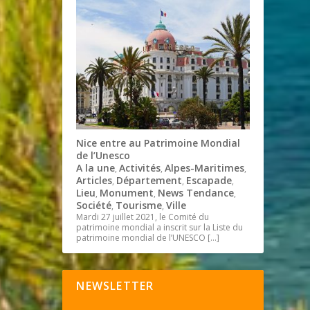
Nice entre au Patrimoine Mondial
de l’Unesco
A la une
Activités
Alpes-Maritimes
,
,
,
Articles
Département
Escapade
,
,
,
Lieu
Monument
News Tendance
,
,
,
Société
Tourisme
Ville
,
,
Mardi 27 juillet 2021, le Comité du
patrimoine mondial a inscrit sur la Liste du
patrimoine mondial de l’UNESCO
[…]
NEWSLETTER