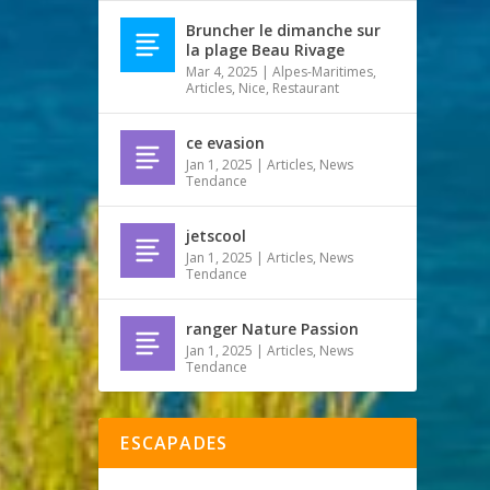
Bruncher le dimanche sur
la plage Beau Rivage
Mar 4, 2025
|
Alpes-Maritimes
,
Articles
,
Nice
,
Restaurant
ce evasion
Jan 1, 2025
|
Articles
,
News
Tendance
jetscool
Jan 1, 2025
|
Articles
,
News
Tendance
ranger Nature Passion
Jan 1, 2025
|
Articles
,
News
Tendance
ESCAPADES