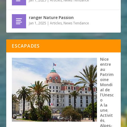
Jan 1, 2025
|
Articles
,
News Tendance
ranger Nature Passion
Jan 1, 2025
|
Articles
,
News Tendance
ESCAPADES
Nice
entre
au
Patrim
oine
Mondi
al de
l’Unesc
o
A la
une
,
Activit
és
,
Alpes-