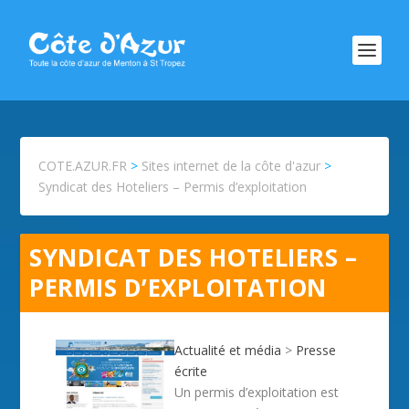
COTE.AZUR.FR
>
Sites internet de la côte d'azur
>
Syndicat des Hoteliers – Permis d’exploitation
SYNDICAT DES HOTELIERS –
PERMIS D’EXPLOITATION
Actualité et média
>
Presse
écrite
Un permis d’exploitation est