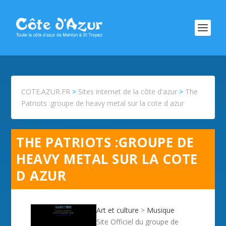
COTE.AZUR.FR
>
Sites internet de la côte d'azur
>
The
Patriots :groupe de heavy metal sur la cote d azur
THE PATRIOTS :GROUPE DE
HEAVY METAL SUR LA COTE
D AZUR
Art et culture
>
Musique
Site Officiel du groupe de