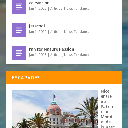
ce evasion
Jan 1, 2025
|
Articles
,
News Tendance
jetscool
Jan 1, 2025
|
Articles
,
News Tendance
ranger Nature Passion
Jan 1, 2025
|
Articles
,
News Tendance
ESCAPADES
Nice
entre
au
Patrim
oine
Mondi
al de
l’Unesc