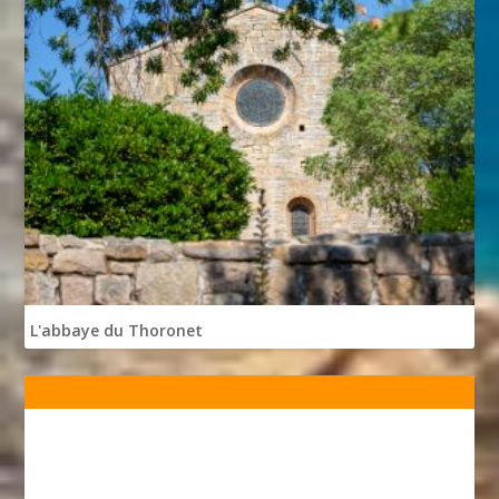
L'abbaye du Thoronet