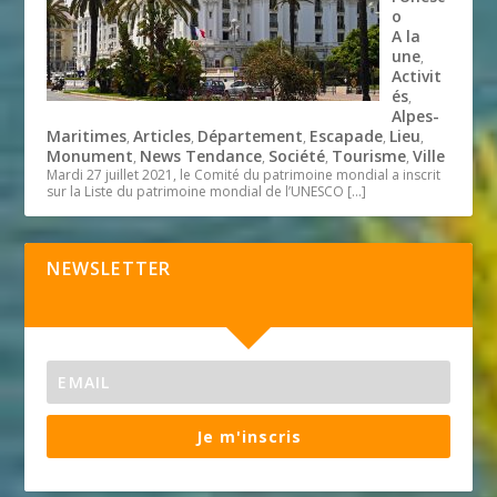
o
A la
une
,
Activit
és
,
Alpes-
Maritimes
Articles
Département
Escapade
Lieu
,
,
,
,
,
Monument
News Tendance
Société
Tourisme
Ville
,
,
,
,
Mardi 27 juillet 2021, le Comité du patrimoine mondial a inscrit
sur la Liste du patrimoine mondial de l’UNESCO
[…]
NEWSLETTER
Je m'inscris