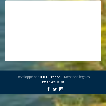
Développé par
| Mentions légales
D.B.L. France
COTE.AZUR.FR