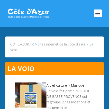
COTE.AZUR.FR
>
Sites internet de la côte d'azur
>
La
Voio
LA VOIO
Art et culture
>
Musique
La Voio fait partie du RODE
DE BASSE PROVENCE qui
regroupe 27 associations et
qui permet le