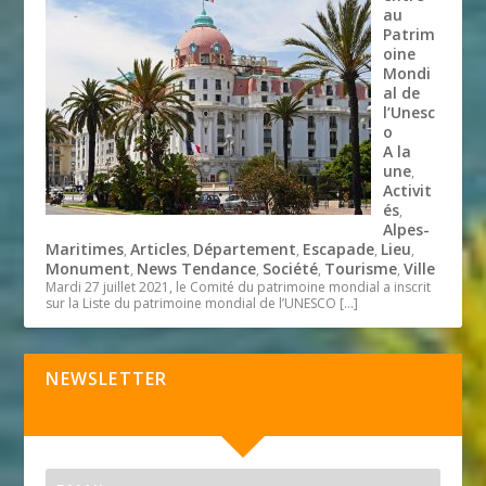
au
Patrim
oine
Mondi
al de
l’Unesc
o
A la
une
,
Activit
és
,
Alpes-
Maritimes
Articles
Département
Escapade
Lieu
,
,
,
,
,
Monument
News Tendance
Société
Tourisme
Ville
,
,
,
,
Mardi 27 juillet 2021, le Comité du patrimoine mondial a inscrit
sur la Liste du patrimoine mondial de l’UNESCO
[…]
NEWSLETTER