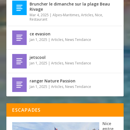
Bruncher le dimanche sur la plage Beau
Rivage
Mar 4, 2025
|
Alpes-Maritimes
,
Articles
,
Nice
,
Restaurant
ce evasion
Jan 1, 2025
|
Articles
,
News Tendance
jetscool
Jan 1, 2025
|
Articles
,
News Tendance
ranger Nature Passion
Jan 1, 2025
|
Articles
,
News Tendance
ESCAPADES
Nice
entre