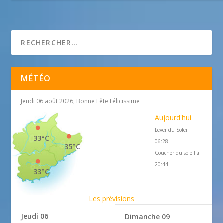
Galerie Montauti
MÉTÉO
Jeudi 06 août 2026, Bonne Fête Félicissime
Aujourd'hui
Lever du Soleil
33°C
06:28
35°C
Coucher du soleil à
20:44
33°C
Les prévisions
Jeudi 06
Dimanche 09